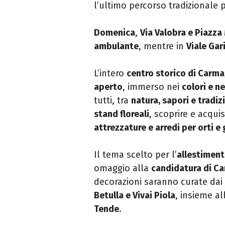
l’ultimo percorso tradizionale 
Domenica
,
Via Valobra e Piazz
ambulante
, mentre in
Viale Gar
L’intero
centro storico di Carm
aperto
, immerso nei
colori e n
tutti, tra
natura, sapori e tradiz
stand floreali
, scoprire e acqui
attrezzature e arredi per orti e 
Il tema scelto per l’
allestiment
omaggio alla
candidatura di Ca
decorazioni saranno curate dai
Betulla e Vivai Piola
, insieme a
Tende
.