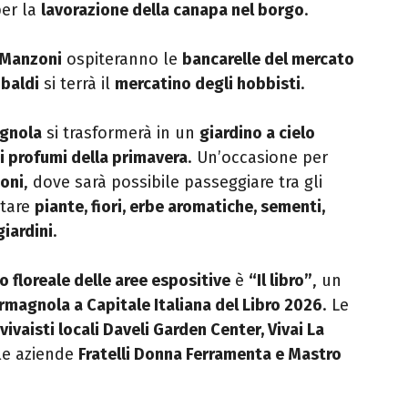
per la
lavorazione della canapa nel borgo
.
a Manzoni
ospiteranno le
bancarelle del mercato
ibaldi
si terrà il
mercatino degli hobbisti
.
agnola
si trasformerà in un
giardino a cielo
ei profumi della primavera
. Un’occasione per
ioni
, dove sarà possibile passeggiare tra gli
stare
piante, fiori, erbe aromatiche, sementi,
giardini
.
o floreale delle aree espositive
è
“Il libro”
, un
rmagnola a Capitale Italiana del Libro 2026
. Le
vivaisti locali Daveli Garden Center, Vivai La
lle aziende
Fratelli Donna Ferramenta e Mastro