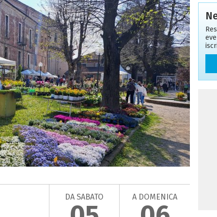
Ne
Res
eve
isc
DA SABATO
A DOMENICA
05
06