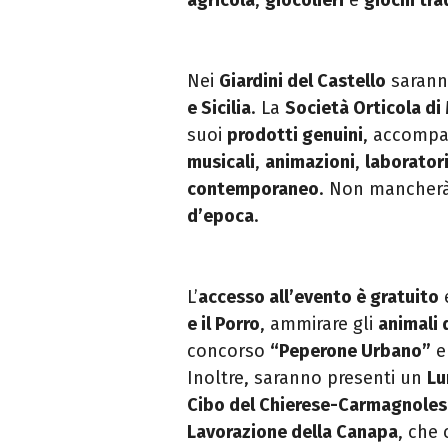
Nei
Giardini del Castello
sarann
e Sicilia
. La
Società Orticola d
suoi
prodotti genuini
, accomp
musicali
,
animazioni
,
laborator
contemporaneo
. Non mancherà
d’epoca
.
L’
accesso all’evento è gratuito
e
e il Porro
, ammirare gli
animali 
concorso
“Peperone Urbano”
e 
Inoltre, saranno presenti un
Lu
Cibo del Chierese-Carmagnoles
Lavorazione della Canapa
, che 