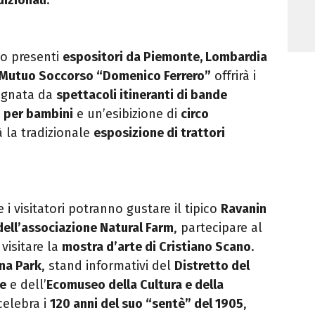
o presenti
espositori da Piemonte, Lombardia
i Mutuo Soccorso “Domenico Ferrero”
offrirà i
agnata da
spettacoli itineranti di bande
i per bambini
e un’esibizione di
circo
 la tradizionale
esposizione di trattori
 i visitatori potranno gustare il tipico
Ravanin
dell’associazione Natural Farm
, partecipare al
visitare la
mostra d’arte di Cristiano Scano
.
na Park
, stand informativi del
Distretto del
e
e dell’
Ecomuseo della Cultura e della
celebra i
120 anni del suo “sentè” del 1905
,