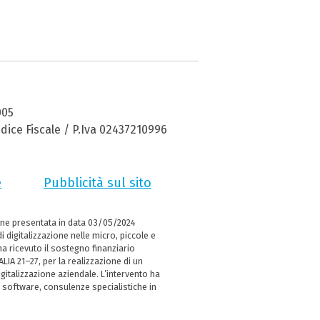
005
dice Fiscale / P.Iva 02437210996
e
Pubblicità sul sito
ne presentata in data 03/05/2024
i digitalizzazione nelle micro, piccole e
 ricevuto il sostegno finanziario
LIA 21–27, per la realizzazione di un
italizzazione aziendale. L’intervento ha
 software, consulenze specialistiche in
e