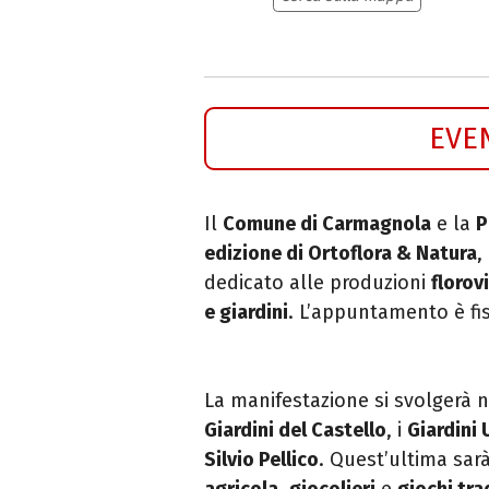
EVE
Il
Comune di Carmagnola
e la
P
edizione di Ortoflora & Natura
,
dedicato alle produzioni
florov
e giardini
. L’appuntamento è fi
La manifestazione si svolgerà 
Giardini del Castello
, i
Giardini 
Silvio Pellico
. Quest’ultima sa
agricola
,
giocolieri
e
giochi tra