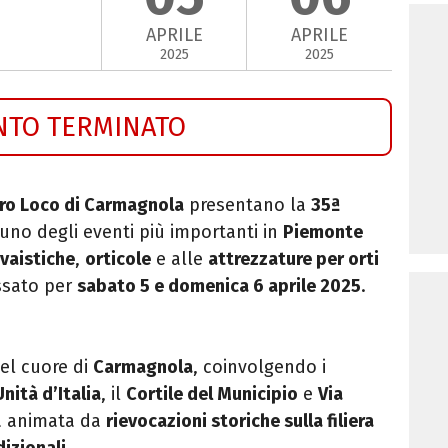
APRILE
APRILE
2025
2025
NTO TERMINATO
ro Loco di Carmagnola
presentano la
35ª
 uno degli eventi più importanti in
Piemonte
ivaistiche
,
orticole
e alle
attrezzature per orti
ssato per
sabato 5 e domenica 6 aprile 2025
.
nel cuore di
Carmagnola
, coinvolgendo i
Unità d’Italia
, il
Cortile del Municipio
e
Via
rà animata da
rievocazioni storiche sulla filiera
dizionali
.