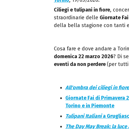
Torino
, 19/03/2026.
Ciliegi e tulipani in fiore
, concer
straordinarie delle
Giornate Fai
della bella stagione con tanti ev
Cosa fare e dove andare a Tori
domenica 22 marzo 2026
? Di s
eventi da non perdere
(per tutti
All'ombra dei ciliegi in fior
Giornate Fai di Primavera 2
Torino e in Piemonte
Tulipani Italiani
a Grugliasc
The Day May Break: la luce 