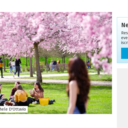
Ne
Res
eve
isc
chele D'Ottavio