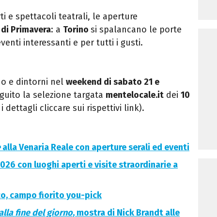
ti e spettacoli teatrali, le aperture
 di Primavera
: a
Torino
si spalancano le porte
enti interessanti e per tutti i gusti.
no e dintorni nel
weekend di sabato 21 e
eguito la selezione targata
mentelocale.it
dei
10
 i dettagli cliccare sui rispettivi link).
e
alla Venaria Reale con aperture serali ed eventi
026 con luoghi aperti e visite straordinarie a
o, campo fiorito you-pick
alla fine del giorno
, mostra di Nick Brandt alle