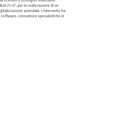
 ricevuto il sostegno finanziario
LIA 21–27, per la realizzazione di un
italizzazione aziendale. L’intervento ha
 software, consulenze specialistiche in
e