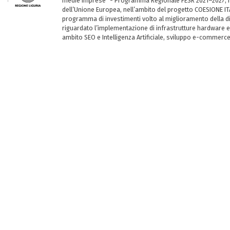
medie imprese” - Programma Regionale FESR 2021–2027, ha
dell’Unione Europea, nell’ambito del progetto COESIONE ITA
programma di investimenti volto al miglioramento della dig
riguardato l’implementazione di infrastrutture hardware e
ambito SEO e Intelligenza Artificiale, sviluppo e-commerc