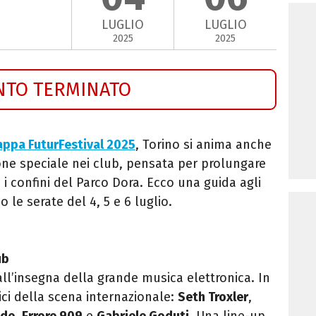
LUGLIO
LUGLIO
2025
2025
NTO TERMINATO
appa FuturFestival 2025
, Torino si anima anche
ne speciale nei club, pensata per prolungare
 i confini del Parco Dora. Ecco una guida agli
 le serate del 4, 5 e 6 luglio.
ub
all’insegna della grande musica elettronica. In
ci della scena internazionale:
Seth Troxler
,
ide
,
Errore 909
e
Gabriele Goduti
. Una line-up