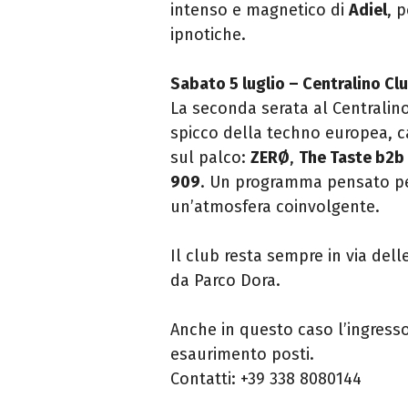
intenso e magnetico di
Adiel
, 
ipnotiche.
Sabato 5 luglio – Centralino Cl
La seconda serata al Centralin
spicco della techno europea, ca
sul palco:
ZERØ
,
The Taste b2b
909
. Un programma pensato per
un’atmosfera coinvolgente.
Il club resta sempre in via dell
da Parco Dora.
Anche in questo caso l’ingresso
esaurimento posti.
Contatti: +39 338 8080144