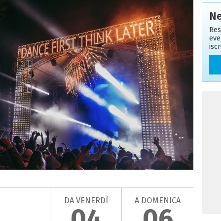
Ne
Res
eve
isc
DA VENERDÌ
A DOMENICA
04
06