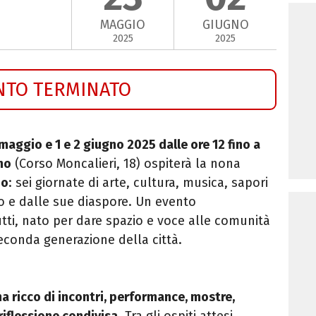
MAGGIO
GIUGNO
2025
2025
NTO TERMINATO
 maggio e 1 e 2 giugno 2025 dalle ore 12 fino a
no
(Corso Moncalieri, 18) ospiterà la nona
no
: sei giornate di arte, cultura, musica, sapori
no e dalle sue diaspore. Un evento
utti, nato per dare spazio e voce alle comunità
seconda generazione della città.
a ricco di incontri, performance, mostre,
riflessione condivisa
. Tra gli ospiti attesi,