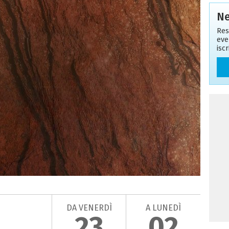
Ne
Res
eve
isc
DA VENERDÌ
A LUNEDÌ
23
02