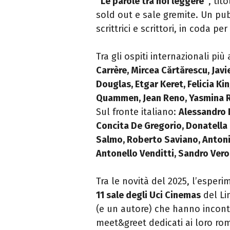
“Le parole tra noi leggere”
, tit
sold out e sale gremite. Un pu
scrittrici e scrittori, in coda p
Tra gli ospiti internazionali più
Carrère, Mircea Cărtărescu, Jav
Douglas, Etgar Keret, Felicia Kin
Quammen, Jean Reno, Yasmina Re
Sul fronte italiano:
Alessandro B
Concita De Gregorio, Donatella D
Salmo, Roberto Saviano, Antonio 
Antonello Venditti, Sandro Ver
Tra le novità del 2025, l’esper
11 sale degli Uci Cinemas
del Li
(e un autore) che hanno incon
meet&greet dedicati ai loro ro