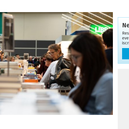
Ne
Res
eve
isc