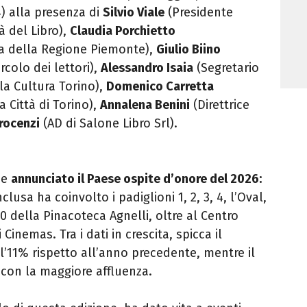
) alla presenza di
Silvio Viale
(Presidente
à del Libro),
Claudia Porchietto
za della Regione Piemonte),
Giulio Biino
rcolo dei lettori),
Alessandro Isaia
(Segretario
la Cultura Torino),
Domenico Carretta
a Città di Torino),
Annalena Benini
(Direttrice
rocenzi
(AD di Salone Libro Srl).
he
annunciato il Paese ospite d’onore del 2026:
lusa ha coinvolto i padiglioni 1, 2, 3, 4, l’Oval,
00 della Pinacoteca Agnelli, oltre al Centro
inemas. Tra i dati in crescita, spicca il
l’11% rispetto all’anno precedente, mentre il
 con la maggiore affluenza.