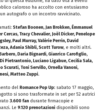
olo di questa edizione, ha dato vita a eventi
bblico caloroso ha accolto con entusiasmo
er un autografo o un incontro ravvicinato.
 amati:
Stefan Boonen, Jan Brokken, Émmanuel
ier Cercas, Tracy Chevalier, Joël Dicker, Penelope
gsley, Paul Murray, Valérie Perrin, David
za, Adania Shibli, Scott Turow
, e molti altri.
arbero, Daria Bignardi, Gianrico Carofiglio,
i Pietrantonio, Luciano Ligabue, Cecilia Sala,
Scurati, Toni Servillo, Ornella Vanoni,
onesi, Matteo Zuppi
.
imento del
Romance Pop Up
: sabato 17 maggio,
ngotto si sono trasformate in set per 52 autrici
trato
3.600 fan
durante firmacopie e
manzi. Le
9.120 prenotazioni
disponibili sono