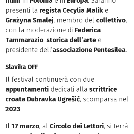
fiumi
in
Polonia
e in
Europa
. Saranno
presenti la
regista Cecylia Malik
e
Grażyna Smalej
, membro del
collettivo
,
con la moderazione di
Federica
Tammarazio
,
storica dell’arte
e
presidente dell’
associazione Pentesilea
.
Slavika OFF
Il festival continuerà con due
appuntamenti
dedicati alla
scrittrice
croata Dubravka Ugrešić
, scomparsa nel
2023
.
Il
17 marzo
, al
Circolo dei Lettori
, si terrà