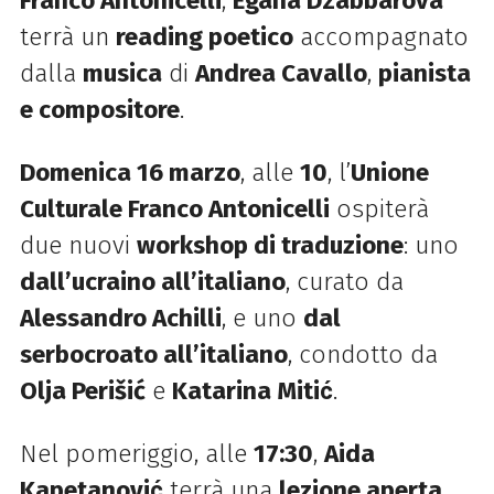
Franco Antonicelli
,
Egana Džabbarova
terrà un
reading poetico
accompagnato
dalla
musica
di
Andrea Cavallo
,
pianista
e compositore
.
Domenica 16 marzo
, alle
10
, l’
Unione
Culturale Franco Antonicelli
ospiterà
due nuovi
workshop di traduzione
: uno
dall’ucraino all’italiano
, curato da
Alessandro Achilli
, e uno
dal
serbocroato all’italiano
, condotto da
Olja Perišić
e
Katarina Mitić
.
Nel pomeriggio, alle
17:30
,
Aida
Kapetanović
terrà una
lezione aperta