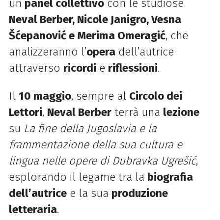
un
panel collettivo
con le studiose
Neval Berber, Nicole Janigro, Vesna
Šćepanović e Merima Omeragić
, che
analizzeranno l’
opera
dell’autrice
attraverso
ricordi
e
riflessioni
.
Il
10 maggio
, sempre al
Circolo dei
Lettori
,
Neval Berber
terrà una
lezione
su
La fine della Jugoslavia e la
frammentazione della sua cultura e
lingua nelle opere di Dubravka Ugrešić
,
esplorando il legame tra la
biografia
dell’autrice
e la sua
produzione
letteraria
.