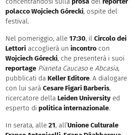
concentrandosi sulla
prosa
del
reporter
polacco Wojciech Górecki
, ospite del
festival.
Nel pomeriggio, alle
17:30
, il
Circolo dei
Lettori
accoglierà un
incontro
con
Wojciech Górecki
, che presenterà i suoi
reportage
Pianeta Caucaso
e
Abcasia
,
pubblicati da
Keller Editore
. A dialogare
con lui sarà
Cesare Figari Barberis
,
ricercatore della
Leiden University
ed
esperto di
politica internazionale
.
In serata, alle
21
, all’
Unione Culturale