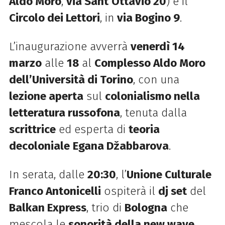
Aldo Moro
,
via Sant’Ottavio 20
) e il
Circolo dei Lettori
, in
via Bogino 9
.
L’inaugurazione avverrà
venerdì 14
marzo
alle
18
al
Complesso Aldo Moro
dell’Università di Torino
, con una
lezione aperta
sul
colonialismo nella
letteratura russofona
, tenuta dalla
scrittrice
ed esperta di
teoria
decoloniale
Egana Džabbarova
.
In serata, dalle
20:30
, l’
Unione Culturale
Franco Antonicelli
ospiterà il
dj set
del
Balkan Express
, trio di
Bologna
che
mescola le
sonorità della new wave