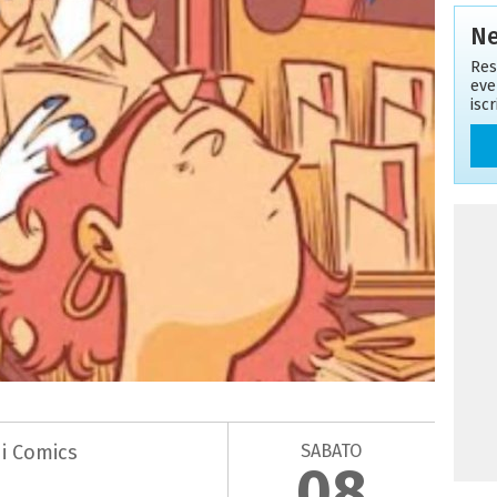
Ne
Res
eve
isc
SABATO
di Comics
08