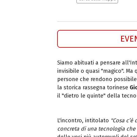
EVE
Siamo abituati a pensare all'Int
invisibile o quasi "magico". Ma q
persone che rendono possibile
la storica rassegna torinese
Gi
il "dietro le quinte" della tec
L'incontro, intitolato
"Cosa c’è d
concreta di una tecnologia che 
delle voci più autorevoli del se