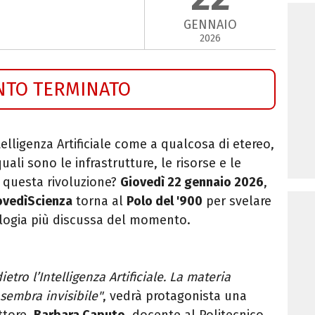
GENNAIO
2026
NTO TERMINATO
elligenza Artificiale come a qualcosa di etereo,
uali sono le infrastrutture, le risorse e le
 questa rivoluzione?
Giovedì 22 gennaio 2026
,
ovedìScienza
torna al
Polo del '900
per svelare
nologia più discussa del momento.
ietro l’Intelligenza Artificiale. La materia
sembra invisibile"
, vedrà protagonista una
ttore,
Barbara Caputo
, docente al Politecnico