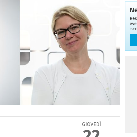
Ne
Res
eve
isc
GIOVEDÌ
22