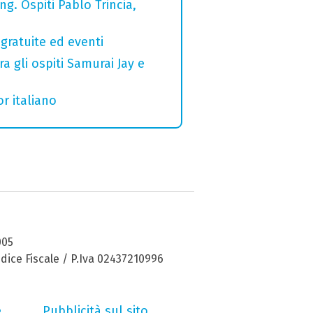
g. Ospiti Pablo Trincia,
gratuite ed eventi
a gli ospiti Samurai Jay e
r italiano
005
dice Fiscale / P.Iva 02437210996
e
Pubblicità sul sito