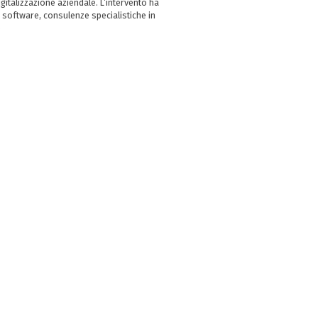
italizzazione aziendale. L’intervento ha
 software, consulenze specialistiche in
e