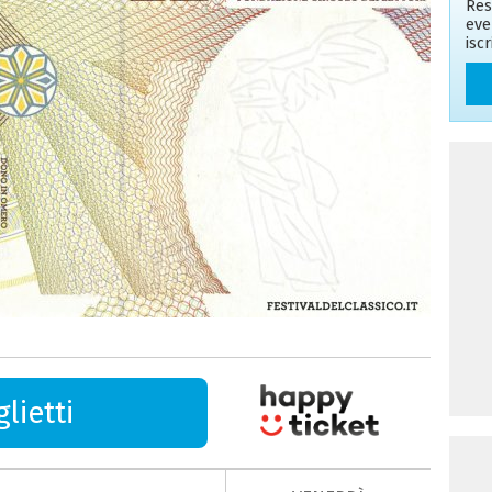
Res
eve
isc
lietti