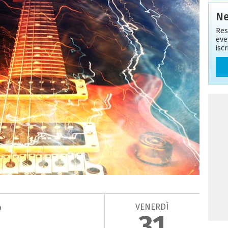
Ne
Res
eve
isc
VENERDÌ
b
31