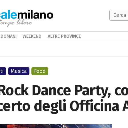
milano
DOMANI
WEEKEND
ALTRE PROVINCE
ti
Musica
Food
ock Dance Party, co
erto degli Officina 