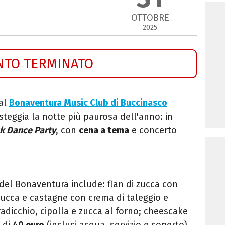
OTTOBRE
2025
NTO TERMINATO
al
Bonaventura Music Club di Buccinasco
esteggia la notte più paurosa dell'anno: in
k Dance Party
, con
cena a tema
e concerto
del Bonaventura include: flan di zucca con
 zucca e castagne con crema di taleggio e
radicchio, cipolla e zucca al forno; cheescake
è di
40 euro
(inclusi acqua, servizio e coperto).