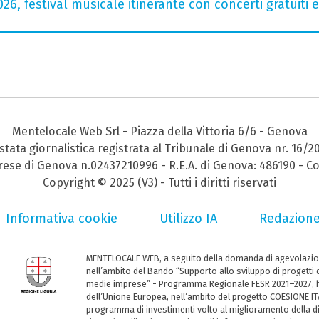
026, festival musicale itinerante con concerti gratuit
Mentelocale Web Srl - Piazza della Vittoria 6/6 - Genova
stata giornalistica registrata al Tribunale di Genova nr. 16/2
prese di Genova n.02437210996 - R.E.A. di Genova: 486190 - Co
Copyright © 2025 (V3) - Tutti i diritti riservati
Informativa cookie
Utilizzo IA
Redazion
MENTELOCALE WEB, a seguito della domanda di agevolazio
nell’ambito del Bando “Supporto allo sviluppo di progetti d
medie imprese” - Programma Regionale FESR 2021–2027, ha
dell’Unione Europea, nell’ambito del progetto COESIONE ITA
programma di investimenti volto al miglioramento della dig