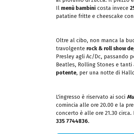
Il
menù bambini
costa invece
2
patatine fritte e cheescake con
Oltre al cibo, non manca la buo
travolgente
rock & roll show de
Presley agli Ac/Dc, passando pe
Beatles, Rolling Stones e tanti 
potente
, per una notte di Hal
L'ingresso è riservato ai soci
Mus
comincia alle ore 20.00 e la pre
concerto è alle ore 21.30 circa.
335 7744836
.