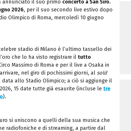
ha annunciato il suo primo
concerto a San Siro
.
iugno 2026
, per il suo secondo live estivo dopo
adio Olimpico di Roma, mercoledì 10 giugno
celebre stadio di Milano è l’ultimo tassello dei
’oro che lo ha visto registrare il
tutto
Circo Massimo di Roma e per il live a Osaka in
rrivare, nel giro di pochissimi giorni, al
sold
data allo Stadio Olimpico; a ciò si aggiunge il
2026, 15 date tutte già esaurite (incluse le
tre
go
).
Lauro si uniscono a quelli della sua musica che
e radiofoniche e di streaming, a partire dal