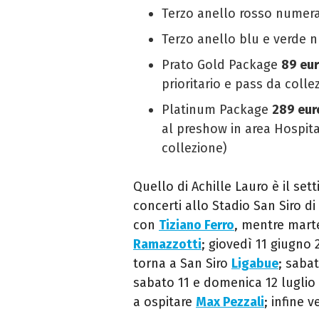
Terzo anello rosso numer
Terzo anello blu e verde
Prato Gold Package
89 eu
prioritario e pass da colle
Platinum Package
289 eur
al preshow in area Hospita
collezione)
Quello di Achille Lauro è il se
concerti allo Stadio San Siro d
con
Tiziano Ferro
, mentre marte
Ramazzotti
; giovedì 11 giugno 
torna a San Siro
Ligabue
; sabat
sabato 11 e domenica 12 luglio 
a ospitare
Max Pezzali
; infine 