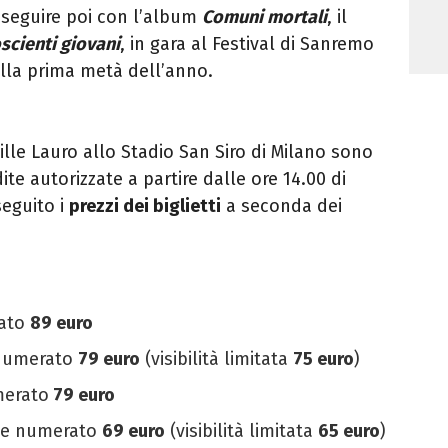
oseguire poi con l’album
Comuni mortali
, il
scienti giovani
, in gara al Festival di Sanremo
nella prima metà dell’anno.
hille Lauro allo Stadio San Siro di Milano sono
ite autorizzate a partire dalle ore 14.00 di
seguito i
prezzi dei biglietti
a seconda dei
rato
89 euro
 numerato
79 euro
(visibilità limitata
75 euro
)
merato
79 euro
rde numerato
69 euro
(visibilità limitata
65 euro
)