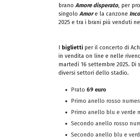
brano
Amore disperato
, per pr
singolo
Amor
e la canzone
Inco
2025 e tra i brani più venduti 
I
biglietti
per il concerto di Ac
in vendita on line e nelle rivend
martedì 16 settembre 2025. Di 
diversi settori dello stadio.
Prato
69 euro
Primo anello rosso nume
Primo anello blu e verde
Secondo anello rosso nu
Secondo anello blu e ve