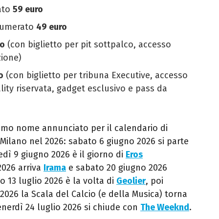
ato
59 euro
 numerato
49 euro
ro
(con biglietto per pit sottpalco, accesso
zione)
o
(con biglietto per tribuna Executive, accesso
lity riservata, gadget esclusivo e pass da
ttimo nome annunciato per il calendario di
i Milano nel 2026: sabato 6 giugno 2026 si parte
dì 9 giugno 2026 è il giorno di
Eros
2026 arriva
Irama
e sabato 20 giugno 2026
o 13 luglio 2026 è la volta di
Geolier
, poi
2026 la Scala del Calcio (e della Musica) torna
venerdì 24 luglio 2026 si chiude con
The Weeknd
.