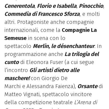
Cenerentola
,
Florio
e
Isabella
,
Pinocchio
,
L
Commedia di Francesco Sforza
,
e
molti
altri
.
Protagoniste anche compagnie
internazionali, come la
Compagnie La
Semeuse
in scena con lo
spettacolo
Merlin, le désenchanteur
. In
programmazione anche
La trilogia del
cunto
di Eleonora Fuser (a cui segue
l’incontro
Gli artisti dietro alle
maschere!
con Giorgio De
Marchi
e
Alessandra Faienza),
Orsante
di
Matteo Vignati, spettacolo vincitore
della competizione teatrale
L’Arena di