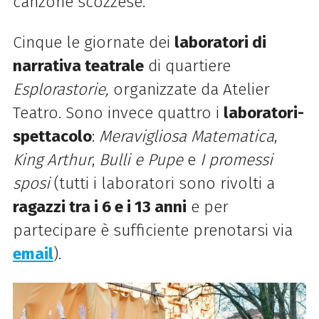
canzone scozzese.
Cinque le giornate dei
laboratori di
narrativa teatrale
di quartiere
Esplorastorie
,
organizzate da Atelier
Teatro. Sono invece quattro i
laboratori-
spettacolo
:
Meravigliosa Matematica
,
King Arthur
,
Bulli
e
Pupe
e
I promessi
sposi
(t
utti i laboratori sono rivolti a
ragazzi tra i 6
e
i 13 anni
e
per
partecipare
è
sufficiente prenotarsi via
email
).