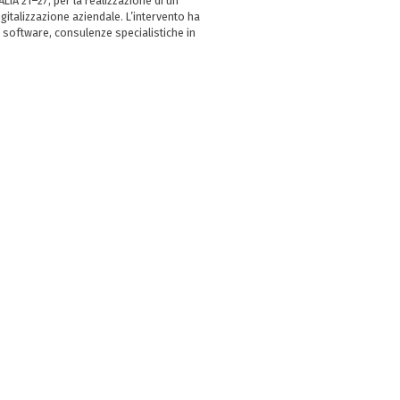
LIA 21–27, per la realizzazione di un
italizzazione aziendale. L’intervento ha
 software, consulenze specialistiche in
e