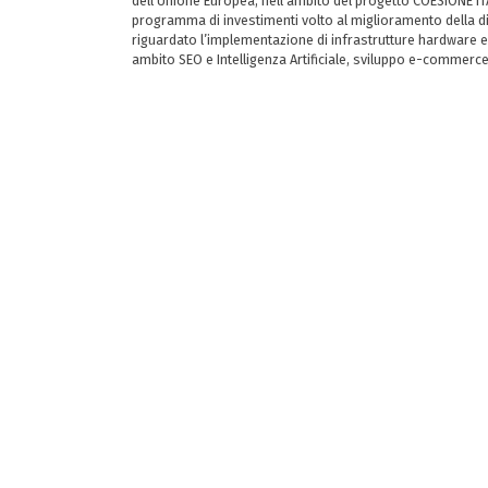
dell’Unione Europea, nell’ambito del progetto COESIONE ITA
programma di investimenti volto al miglioramento della dig
riguardato l’implementazione di infrastrutture hardware e
ambito SEO e Intelligenza Artificiale, sviluppo e-commerc