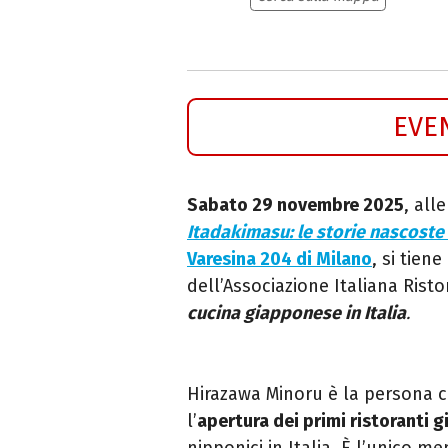
EVE
Sabato 29 novembre 2025
, all
Itadakimasu: le storie nascoste
Varesina 204 di Milano
, si tien
dell’Associazione Italiana Risto
cucina giapponese in Italia
.
Hirazawa Minoru è la persona 
l’
apertura dei primi ristoranti 
nipponici in Italia. È l’unico m