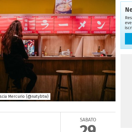
Ne
Res
eve
isc
ascia Mercurio (@natybtw)
SABATO
29