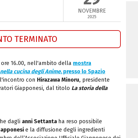
NOVEMBRE
2025
NTO TERMINATO
e ore 16.00, nell'ambito della
mostra
 nella cucina degli Anime
, presso lo Spazio
e l'incontro con
Hirazawa Minoru
, presidente
ratori Giapponesi, dal titolo
La storia della
che dagli
anni Settanta
ha reso possibile
giapponesi
e la diffusione degli ingredienti
embro dell’Associazione Ufficiale Giapponese dei