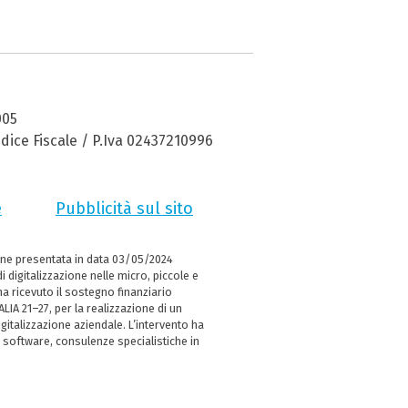
005
dice Fiscale / P.Iva 02437210996
e
Pubblicità sul sito
ne presentata in data 03/05/2024
i digitalizzazione nelle micro, piccole e
 ricevuto il sostegno finanziario
LIA 21–27, per la realizzazione di un
italizzazione aziendale. L’intervento ha
 software, consulenze specialistiche in
e