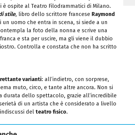
 è ospite al Teatro Filodrammatici di Milano.
di stile
, libro dello scrittore francese
Raymond
di un uomo che entra in scena, si siede a un
 contempla la foto della nonna e scrive una
ffranca e sta per uscire, ma gli viene il dubbio
iostro. Controlla e constata che non ha scritto
trettante varianti
: all’indietro, con sorprese,
nema muto, circo, e tante altre ancora. Non si
a durata dello spettacolo, grazie all’incredibile
serietà di un artista che è considerato a livello
 indiscussi del
teatro fisico
.
 anche