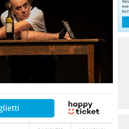
Res
eve
isc
lietti