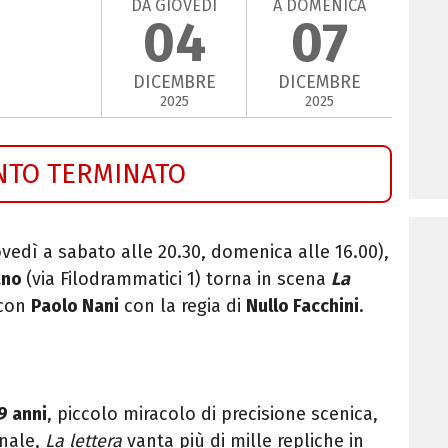
DA GIOVEDÌ
A DOMENICA
04
07
DICEMBRE
DICEMBRE
2025
2025
NTO TERMINATO
vedì a sabato alle 20.30, domenica alle 16.00),
ano
(via Filodrammatici 1) torna in scena
La
 con
Paolo Nani
con la regia di
Nullo Facchini
.
9 anni
, piccolo miracolo di precisione scenica,
onale,
La lettera
vanta più di mille repliche in