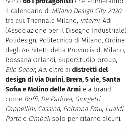
Sono
66 i protagonisti
che animeranno
il calendario di
Milano Design City 2020
tra cui: Triennale Milano,
Interni
, Adi
(Associazione per il Disegno Industriale),
Polidesign, Politecnico di Milano, Ordine
degli Architetti della Provincia di Milano,
Rossana Orlandi, SuperStudio Group,
Elle Decor
,
Ad
, oltre ai
distretti del
design di via Durini, Brera, 5 vie, Santa
Sofia e Molino delle Armi
e a brand
come
Boffi
,
De Padova
,
Giorgetti
,
Cappellini
,
Cassina
,
Poltrona Frau
,
Lualdi
Porte
e
Cimbali
solo per citarne alcuni.