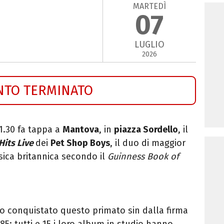
MARTEDÌ
07
LUGLIO
2026
NTO TERMINATO
21.30 fa tappa a
Mantova
, in
piazza Sordello
, il
Hits Live
dei
Pet Shop Boys
, il duo di maggior
sica britannica secondo il
Guinness Book of
 conquistato questo primato sin dalla firma
5: tutti e 15 i loro album in studio hanno