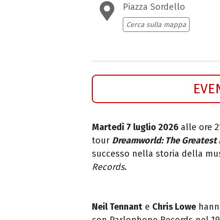
Piazza Sordello
Cerca sulla mappa
EVE
Martedì 7 luglio 2026
alle ore 
tour
Dreamworld: The Greatest 
successo nella storia della mu
Records
.
Neil Tennant
e
Chris Lowe
hanno
con Parlophone Records nel 198