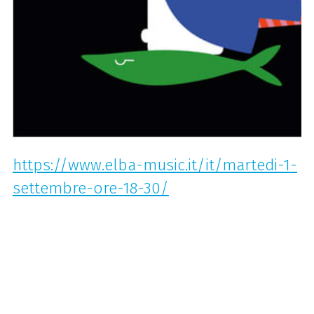
https://www.elba-music.it/it/martedi-1-
settembre-ore-18-30/