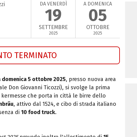
DA VENERDÌ
A DOMENICA
zi
19
05
SETTEMBRE
OTTOBRE
2025
2025
NTO TERMINATO
a domenica 5 ottobre 2025
, presso nuova area
ale Don Giovanni Ticozzi), si svolge la prima
a kermesse che porta in città le birre dello
nbräu
, attivo dal 1524,
e cibo di strada italiano
esenza di
10 food truck
.
st 2025
prevede inoltre l'allestimento di
15