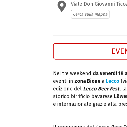
Viale Don Giovanni Ticoz
Cerca sulla mappa
EVE
Nei tre weekend
da venerdì 19 
eventi in
zona Bione
a
Lecco
(vi
edizione del
Lecco Beer Fest
, l
storico birrificio bavarese
Löwe
e internazionale grazie alla pr
Il programma del
Lecco Beer Fe