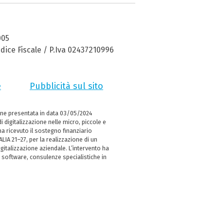
005
dice Fiscale / P.Iva 02437210996
e
Pubblicità sul sito
ne presentata in data 03/05/2024
i digitalizzazione nelle micro, piccole e
 ricevuto il sostegno finanziario
LIA 21–27, per la realizzazione di un
italizzazione aziendale. L’intervento ha
 software, consulenze specialistiche in
e