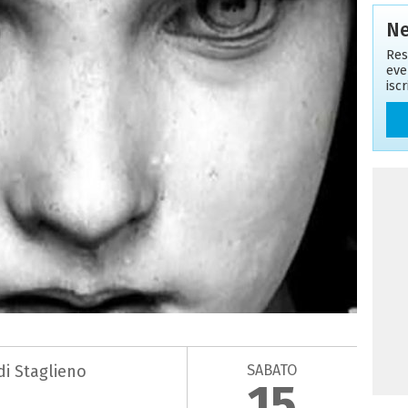
Ne
Res
eve
isc
SABATO
i Staglieno
15