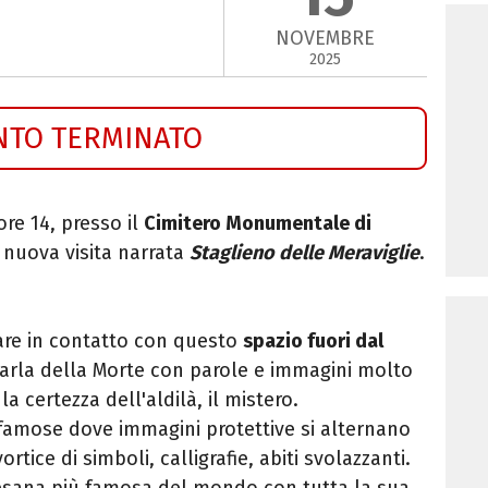
NOVEMBRE
2025
NTO TERMINATO
ore 14, presso il
Cimitero Monumentale di
 nuova visita narrata
Staglieno delle Meraviglie
.
are in contatto con questo
spazio fuori dal
parla della Morte con parole e immagini molto
 la certezza dell'aldilà, il mistero.
famose dove immagini protettive si alternano
rtice di simboli, calligrafie, abiti svolazzanti.
aesana più famosa del mondo con tutta la sua