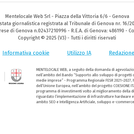
Mentelocale Web Srl - Piazza della Vittoria 6/6 - Genova
stata giornalistica registrata al Tribunale di Genova nr. 16/2
prese di Genova n.02437210996 - R.E.A. di Genova: 486190 - Co
Copyright © 2025 (V3) - Tutti i diritti riservati
Informativa cookie
Utilizzo IA
Redazion
MENTELOCALE WEB, a seguito della domanda di agevolazio
nell’ambito del Bando “Supporto allo sviluppo di progetti d
medie imprese” - Programma Regionale FESR 2021–2027, ha
dell’Unione Europea, nell’ambito del progetto COESIONE ITA
programma di investimenti volto al miglioramento della dig
riguardato l’implementazione di infrastrutture hardware e
ambito SEO e Intelligenza Artificiale, sviluppo e-commerc