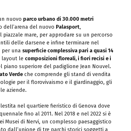
 un nuovo
parco urbano di 30.000 metri
ro dell’arena del nuovo
Palasport
,
l piazzale mare, per approdare su un percorso
ntili delle darsene e infine terminare nel
, per una
superficie complessiva pari a quasi 14
 layout le
composizioni floreali, i fiori recisi e i
l piano superiore del padiglione Jean Nouvel.
ato Verde
che comprende gli stand di vendita
ologie per il florovivaismo e il giardinaggio, gli
 le aziende.
llestita nel quartiere fieristico di Genova dove
uennale fino al 2011. Nel 2018 e nel 2022 si è
 dei Musei di Nervi, un complesso paesaggistico
to dall’unione di tre parchi storici soggetti a