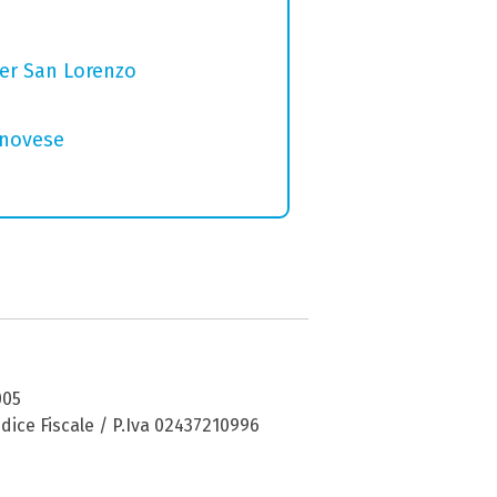
per San Lorenzo
genovese
005
dice Fiscale / P.Iva 02437210996