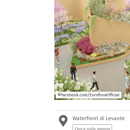
©Facebook.com/EurofloraOfficial
Waterfront di Levante
Cerca sulla mappa