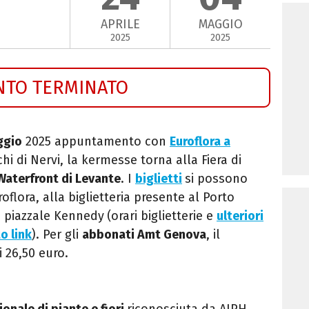
APRILE
MAGGIO
2025
2025
NTO TERMINATO
ggio
2025 appuntamento con
Euroflora a
chi di Nervi, la kermesse torna alla Fiera di
Waterfront di Levante
. I
biglietti
si possono
oflora, alla biglietteria presente al Porto
in piazzale Kennedy
(orari biglietterie e
ulteriori
o link
)
. Per gli
abbonati Amt Genova
, il
i 26,50 euro.
onale di piante e fiori
riconosciuta da AIPH,