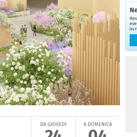
Ne
Res
eve
isc
DA GIOVEDÌ
A DOMENICA
24
04