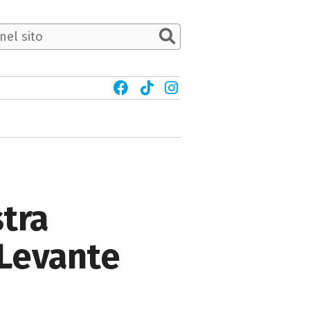
stra
 Levante