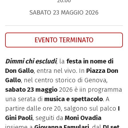
20.00
SABATO
23
MAGGIO
2026
EVENTO TERMINATO
Dimmi chi escludi
, la
festa in nome di
Don Gallo
, entra nel vivo. In
Piazza Don
Gallo
, nel centro storico di Genova,
sabato 23 maggio
2026 è iin programma
una serata di
musica e spettacolo
. A
partire dalle ore 20, salgono sul palco
I
Gini Paoli
, seguiti da
Moni Ovadia
insieme a
Giovanna Famulari
, dal
DJ set