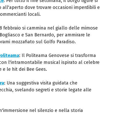
te
: Per tutto il fine settimana, il borgo ligure si
all'aperto dove trovare occasioni imperdibili e
 commercianti locali.
8 febbraio si cammina nel giallo delle mimose
a Bogliasco e San Bernardo, per ammirare le
orami mozzafiato sul Golfo Paradiso.
Politeama
: Il Politeama Genovese si trasforma
con l'intramontabile musical ispirato al celebre
e e le hit dei Bee Gees.
ura
: Una suggestiva visita guidata che
vecchia, svelando segreti e storie legate alle
n'immersione nel silenzio e nella storia