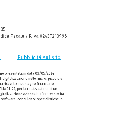
005
dice Fiscale / P.Iva 02437210996
e
Pubblicità sul sito
ne presentata in data 03/05/2024
i digitalizzazione nelle micro, piccole e
 ricevuto il sostegno finanziario
LIA 21–27, per la realizzazione di un
italizzazione aziendale. L’intervento ha
 software, consulenze specialistiche in
e