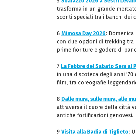
5
Sbarazzo 2026 a Sestri Levan
trasforma in un grande mercato 
sconti speciali tra i banchi dei
6
Mimosa Day 2026
: Domenica 
con due opzioni di trekking tr
prime fioriture e godere di pan
7
La Febbre del Sabato Sera al 
in una discoteca degli anni '70 
film, tra coreografie leggendari
8
Dalle mura, sulle mura, alle m
attraversa il cuore della città 
antiche fortificazioni genovesi.
9
Visita alla Badia di Tiglieto
: U