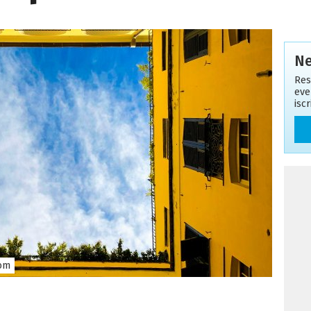
Ne
Res
eve
isc
com