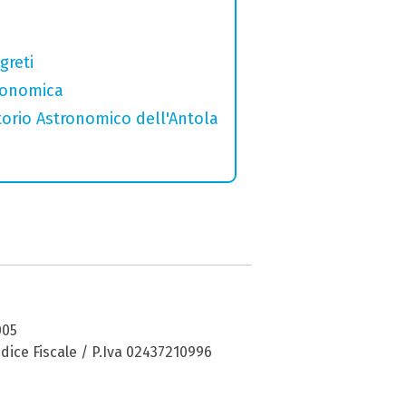
greti
tronomica
torio Astronomico dell'Antola
005
dice Fiscale / P.Iva 02437210996