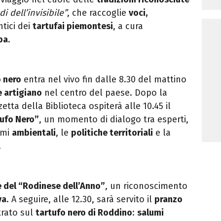
di dell’invisibile”
, che raccoglie
voci,
tici dei
tartufai piemontesi
, a cura
ba
.
o nero
entra nel vivo fin dalle 8.30 del mattino
 artigiano
nel centro del paese. Dopo la
zetta della Biblioteca ospiterà alle 10.45 il
tufo Nero”
, un momento di dialogo tra esperti,
emi
ambientali
, le
politiche territoriali
e la
.
 del “Rodinese dell’Anno”
, un riconoscimento
va
. A seguire, alle 12.30, sarà servito il
pranzo
trato sul
tartufo nero di Roddino
:
salumi