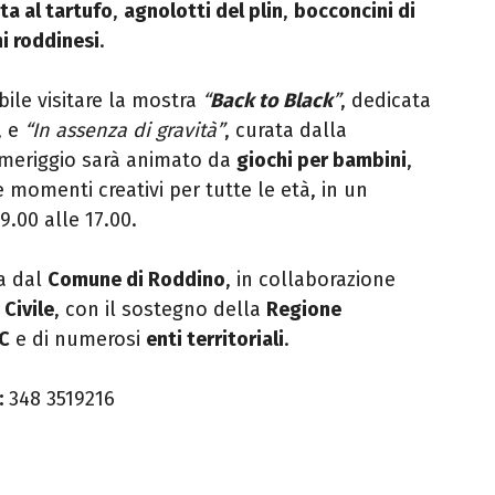
ta al tartufo
,
agnolotti del plin
,
bocconcini di
ni roddinesi
.
bile visitare la mostra
“
Back to Black
”
, dedicata
, e
“In assenza di gravità”
, curata dalla
omeriggio sarà animato da
giochi per bambini
,
 momenti creativi per tutte le età, in un
9.00 alle 17.00.
a dal
Comune di Roddino
, in collaborazione
Civile
, con il sostegno della
Regione
C
e di numerosi
enti territoriali
.
:
348 3519216