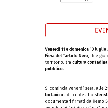
EVE
Venerdì 11 e domenica 13 luglio
Fiera del Tartufo Nero
, due gio
territorio, tra
cultura contadina
pubblico
.
Si comincia venerdì sera, alle 
botanico
adiacente allo
sferis
documentari firmati da Remo S
mondo del tartufo in Italia”
, un