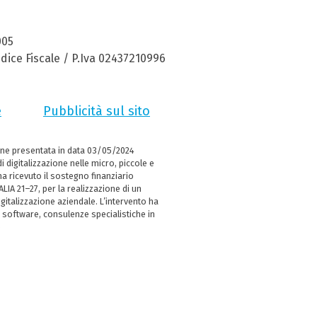
005
dice Fiscale / P.Iva 02437210996
e
Pubblicità sul sito
ne presentata in data 03/05/2024
i digitalizzazione nelle micro, piccole e
 ricevuto il sostegno finanziario
LIA 21–27, per la realizzazione di un
italizzazione aziendale. L’intervento ha
 software, consulenze specialistiche in
e