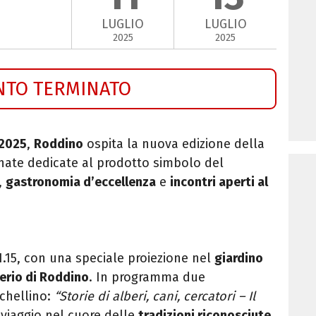
LUGLIO
LUGLIO
2025
2025
NTO TERMINATO
 2025
,
Roddino
ospita la nuova edizione della
rnate dedicate al prodotto simbolo del
,
gastronomia d’eccellenza
e
incontri aperti al
21.15, con una speciale proiezione nel
giardino
terio di Roddino
. In programma due
chellino:
“Storie di alberi, cani, cercatori – Il
 viaggio nel cuore delle
tradizioni riconosciute