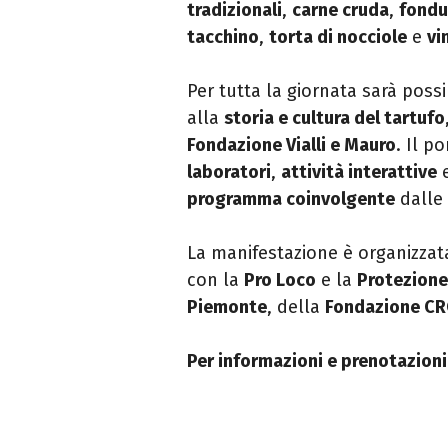
tradizionali
,
carne cruda
,
fondu
tacchino
,
torta di nocciole
e
vi
Per tutta la giornata sarà possi
alla
storia e cultura del tartufo
Fondazione Vialli e Mauro
. Il p
laboratori
,
attività interattive
e
programma coinvolgente
dalle 
La manifestazione è organizzat
con la
Pro Loco
e la
Protezione 
Piemonte
, della
Fondazione CR
Per informazioni e prenotazioni