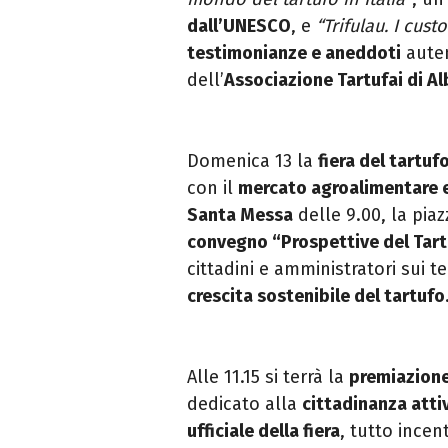
dall’UNESCO
, e
“Trifulau. I custo
testimonianze e aneddoti
auten
dell’
Associazione Tartufai di Al
Domenica 13 la
fiera del tartuf
con il
mercato agroalimentare e
Santa Messa
delle 9.00, la piaz
convegno “Prospettive del Tar
cittadini e amministratori sui t
crescita sostenibile del tartufo
Alle 11.15 si terrà la
premiazione
dedicato alla
cittadinanza atti
ufficiale della fiera
, tutto incen