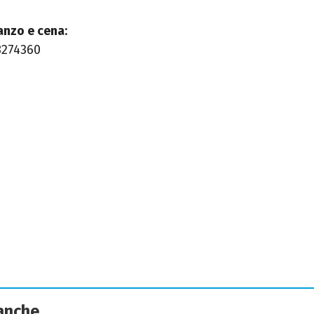
anzo e cena
:
8274360
 anche