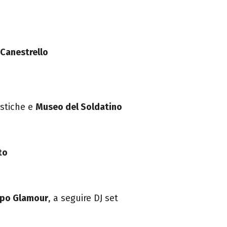
 Canestrello
istiche e
Museo del Soldatino
to
uppo Glamour
, a seguire DJ set