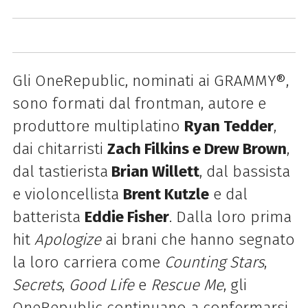
Gli OneRepublic, nominati ai GRAMMY®,
sono formati dal frontman, autore e
produttore multiplatino
Ryan Tedder
,
dai chitarristi
Zach Filkins e Drew Brown
,
dal tastierista
Brian Willett
, dal bassista
e violoncellista
Brent Kutzle
e dal
batterista
Eddie Fisher
. Dalla loro prima
hit
Apologize
ai brani che hanno segnato
la loro carriera come
Counting Stars
,
Secrets
,
Good Life
e
Rescue Me
, gli
OneRepublic continuano a confermarsi