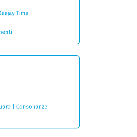
Deejay Time
menti
ruaro | Consonanze