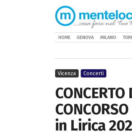
HOME
GENOVA
MILANO
TOR
Vicenza
Concerti
CONCERTO D
CONCORSO L
in Lirica 20