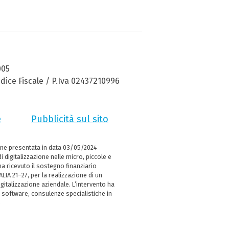
005
dice Fiscale / P.Iva 02437210996
e
Pubblicità sul sito
ne presentata in data 03/05/2024
i digitalizzazione nelle micro, piccole e
 ricevuto il sostegno finanziario
LIA 21–27, per la realizzazione di un
italizzazione aziendale. L’intervento ha
 software, consulenze specialistiche in
e