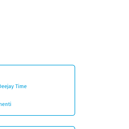
Deejay Time
menti