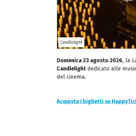
Candlelight
Domenica 23 agosto 2026
, la 
Candlelight
dedicato alle musi
del cinema.
Acquista i biglietti su HappyTi