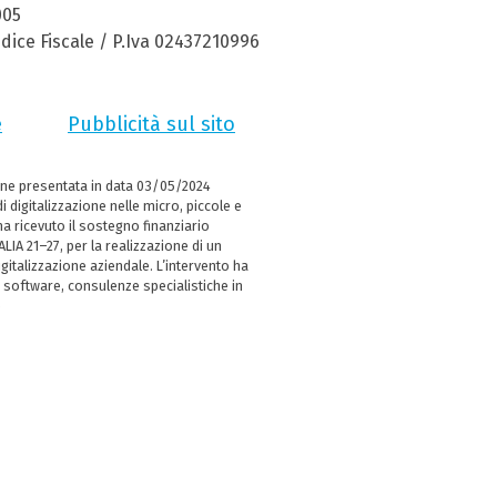
005
dice Fiscale / P.Iva 02437210996
e
Pubblicità sul sito
ne presentata in data 03/05/2024
i digitalizzazione nelle micro, piccole e
 ricevuto il sostegno finanziario
LIA 21–27, per la realizzazione di un
italizzazione aziendale. L’intervento ha
 software, consulenze specialistiche in
e