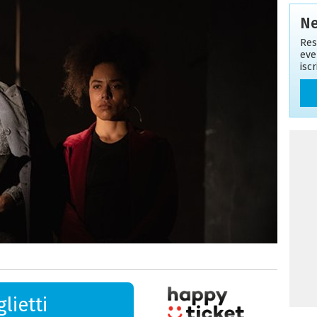
Ne
Res
eve
isc
lietti