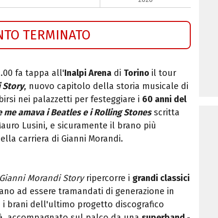
NTO TERMINATO
.00 fa tappa all'
Inalpi Arena
di
Torino
il tour
i Story
, nuovo capitolo della storia musicale di
birsi nei palazzetti per festeggiare i
60 anni del
 me amava i Beatles e i Rolling Stones
scritta
Mauro Lusini, e sicuramente il brano più
lla carriera di Gianni Morandi.
 Gianni Morandi Story
ripercorre i
grandi classici
ano ad essere tramandati di generazione in
i brani dell'ultimo progetto discografico
e è accompagnato sul palco da una
superband
-