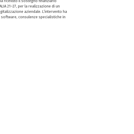
 ricevuto il sostegno finanziario
LIA 21–27, per la realizzazione di un
italizzazione aziendale. L’intervento ha
 software, consulenze specialistiche in
e