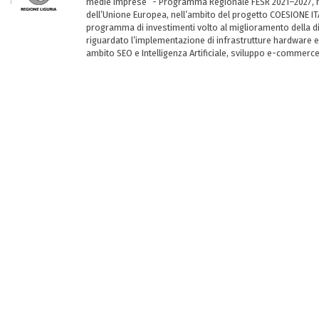
medie imprese” - Programma Regionale FESR 2021–2027, ha
dell’Unione Europea, nell’ambito del progetto COESIONE ITA
programma di investimenti volto al miglioramento della dig
riguardato l’implementazione di infrastrutture hardware e
ambito SEO e Intelligenza Artificiale, sviluppo e-commerc