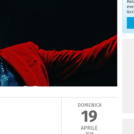
Res
eve
isc
DOMENICA
19
APRILE
2026