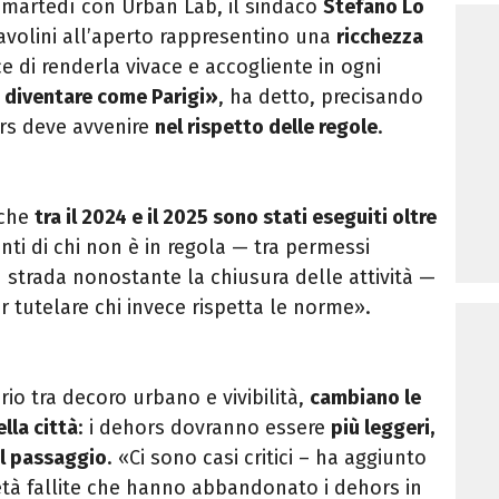
martedì con Urban Lab, il sindaco
Stefano Lo
avolini all’aperto rappresentino una
ricchezza
 di renderla vivace e accogliente in ogni
 diventare come Parigi»
, ha detto, precisando
ors deve avvenire
nel rispetto delle regole
.
 che
tra il 2024 e il 2025 sono stati eseguiti oltre
onti di chi non è in regola — tra permessi
n strada nonostante la chiusura delle attività —
er tutelare chi invece rispetta le norme».
rio tra decoro urbano e vivibilità,
cambiano le
lla città
: i dehors dovranno essere
più leggeri,
il passaggio
. «Ci sono casi critici – ha aggiunto
età fallite che hanno abbandonato i dehors in