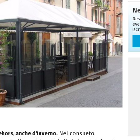
Ne
Res
eve
isc
ehors, anche d'inverno.
Nel consueto