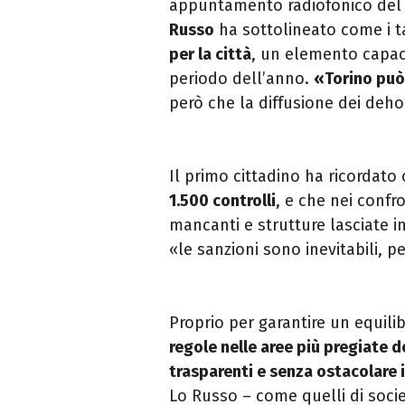
appuntamento radiofonico del 
Russo
ha sottolineato come i t
per la città
, un elemento capace
periodo dell’anno.
«Torino può
però che la diffusione dei deh
Il primo cittadino ha ricordato
1.500 controlli
, e che nei confr
mancanti e strutture lasciate i
«le sanzioni sono inevitabili, p
Proprio per garantire un equilib
regole nelle aree più pregiate de
trasparenti e senza ostacolare 
Lo Russo – come quelli di soci