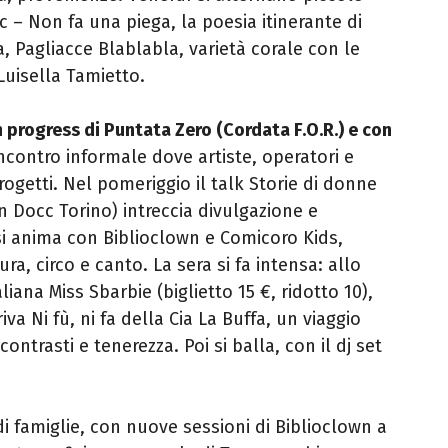
ic – Non fa una piega, la poesia itinerante di
a, Pagliacce Blablabla, varietà corale con le
uisella Tamietto.
in progress di Puntata Zero (Cordata F.O.R.) e con
incontro informale dove artiste, operatori e
ogetti. Nel pomeriggio il talk Storie di donne
n Docc Torino) intreccia divulgazione e
i anima con Biblioclown e Comicoro Kids,
ra, circo e canto. La sera si fa intensa: allo
liana Miss Sbarbie (biglietto 15 €, ridotto 10),
a Ni fù, ni fa della Cia La Buffa, un viaggio
contrasti e tenerezza. Poi si balla, con il dj set
 famiglie, con nuove sessioni di Biblioclown a