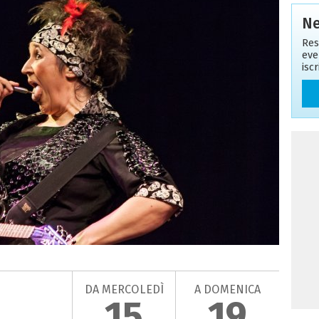
Ne
Res
eve
isc
DA MERCOLEDÌ
A DOMENICA
15
19