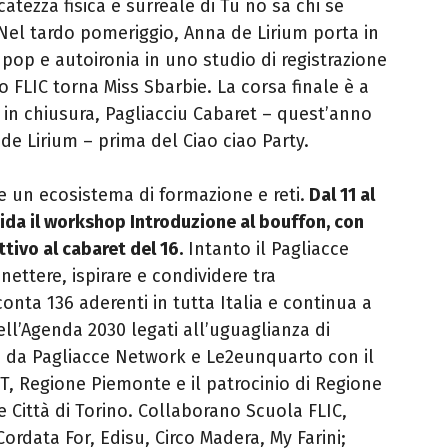
catezza fisica e surreale di Tu no sa chi se
 Nel tardo pomeriggio, Anna de Lirium porta in
pop e autoironia in uno studio di registrazione
 FLIC torna Miss Sbarbie. La corsa finale è a
 in chiusura, Pagliacciu Cabaret – quest’anno
e Lirium – prima del Ciao ciao Party.
e un ecosistema di formazione e reti.
Dal 11 al
ida il workshop Introduzione al bouffon, con
tivo al cabaret del 16.
Intanto il Pagliacce
ettere, ispirare e condividere tra
onta 136 aderenti in tutta Italia e continua a
ell’Agenda 2030 legati all’uguaglianza di
to da Pagliacce Network e Le2eunquarto con il
T, Regione Piemonte e il patrocinio di Regione
 Città di Torino. Collaborano Scuola FLIC,
 Cordata For, Edisu, Circo Madera, My Farini;