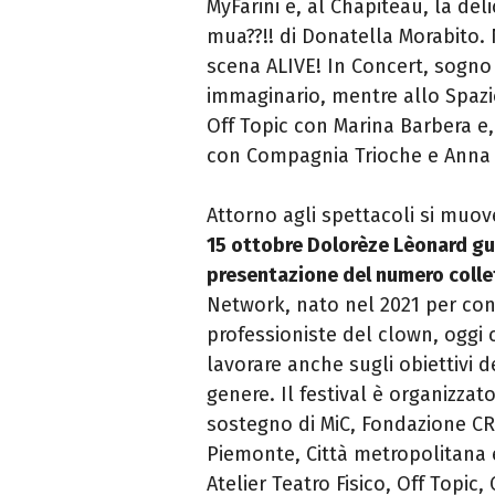
MyFarini e, al Chapiteau, la deli
mua??!! di Donatella Morabito.
scena ALIVE! In Concert, sogno 
immaginario, mentre allo Spazio
Off Topic con Marina Barbera e,
con Compagnia Trioche e Anna d
Attorno agli spettacoli si muov
15 ottobre Dolorèze Lèonard gu
presentazione del numero collet
Network, nato nel 2021 per conn
professioniste del clown, oggi c
lavorare anche sugli obiettivi d
genere. Il festival è organizza
sostegno di MiC, Fondazione CR
Piemonte, Città metropolitana e
Atelier Teatro Fisico, Off Topic,