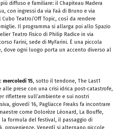
iù diffuso e familiare: il Chapiteau Madera
u, con ingressi da via Faà di Bruno e via
al Cubo Teatro/Off Topic, così da rendere
miglie. Il programma si allarga poi allo Spazio
elier Teatro Fisico di Philip Radice in via
orso Farini, sede di MyFarini. È una piccola
e, dove ogni luogo porta un accento diverso al
o:
mercoledì 15
, sotto il tendone, The Last1
alle prese con una crisi idrica post-catastrofe,
r riflettere sull’ambiente e sui nostri
va, giovedì 16, Pagliacce Freaks fa incontrare
 maestre come Dolorèze Lèonard, La Bouffe,
 la formula del festival, il passaggio di
à, provenienze. Venerdì si alternano piccole