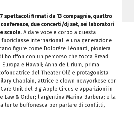
17 spettacoli firmati da 13 compagnie, quattro
conferenze, due concerti/dj set, sei laboratori
le scuole
. A dare voce e corpo a questa
ra fuoriclasse internazionali e una generazione
iccano figure come Dolorèze Lèonard, pioniera
 di bouffon con un percorso che tocca Bread
, Europa e Hawaii; Anna de Lirium, prima
 cofondatrice del Theater Olé e protagonista
lary Chaplain, attrice e clown newyorkese con
re Unit del Big Apple Circus e apparizioni in
 Law & Order; l’argentina Marina Barbera; e la
 lente buffonesca per parlare di conflitti,