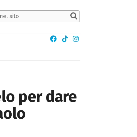
ielo per dare
aolo