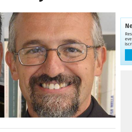
Ne
Res
eve
isc