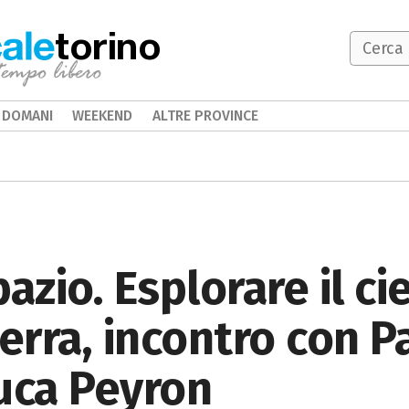
torino
DOMANI
WEEKEND
ALTRE PROVINCE
spazio. Esplorare il c
terra, incontro con P
uca Peyron