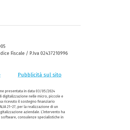
005
dice Fiscale / P.Iva 02437210996
e
Pubblicità sul sito
ne presentata in data 03/05/2024
i digitalizzazione nelle micro, piccole e
 ricevuto il sostegno finanziario
LIA 21–27, per la realizzazione di un
italizzazione aziendale. L’intervento ha
 software, consulenze specialistiche in
e