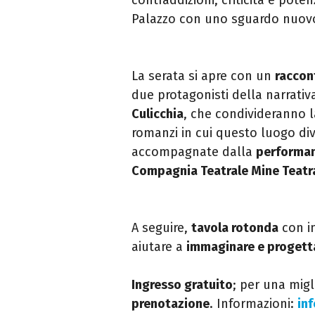
Palazzo con uno sguardo nuov
La serata si apre con un
raccon
due protagonisti della narrativ
Culicchia
, che condivideranno l
romanzi in cui questo luogo di
accompagnate dalla
performan
Compagnia Teatrale Mine Teatr
A seguire,
tavola rotonda
con in
aiutare a
immaginare e progett
Ingresso gratuito
; per una mig
prenotazione
. Informazioni:
in