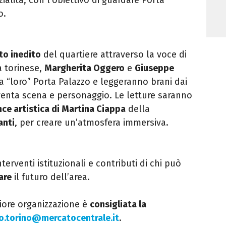
o.
to inedito
del quartiere attraverso la voce di
a torinese,
Margherita Oggero
e
Giuseppe
a “loro” Porta Palazzo e leggeranno brani dai
venta scena e personaggio. Le letture saranno
ce artistica di Martina Ciappa
della
anti
, per creare un’atmosfera immersiva.
terventi istituzionali e contributi di chi può
are
il futuro dell’area.
liore organizzazione è
consigliata la
fo.torino@mercatocentrale.it
.