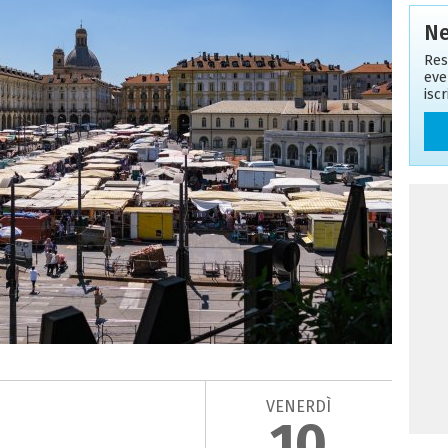
Ne
Res
eve
isc
VENERDÌ
10