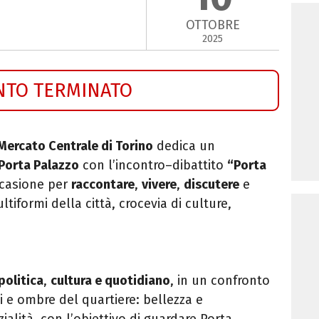
OTTOBRE
2025
NTO TERMINATO
Mercato Centrale di Torino
dedica un
Porta Palazzo
con l’incontro–dibattito
“Porta
ccasione per
raccontare
,
vivere
,
discutere
e
tiformi della città, crocevia di culture,
politica
,
cultura e quotidiano
, in un confronto
 e ombre del quartiere: bellezza e
zialità, con l’obiettivo di guardare Porta