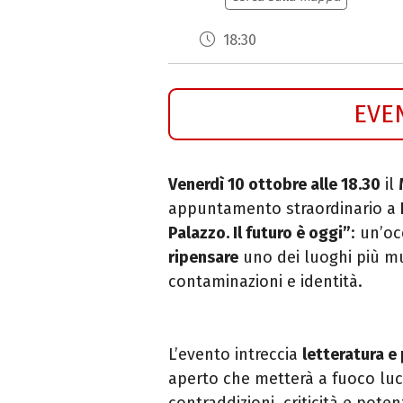
18:30
EVE
Venerdì 10 ottobre alle 18.30
il
appuntamento straordinario a
Palazzo. Il futuro è oggi”
: un’o
ripensare
uno dei luoghi più mul
contaminazioni e identità.
L’evento intreccia
letteratura e 
aperto che metterà a fuoco luci
contraddizioni, criticità e poten