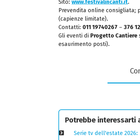
Sito:
www.festivalincanti.it
.
Prevendita online consigliata; 
(capienze limitate).
Contatti:
011 19740267
–
376 1
Gli eventi di
Progetto Cantiere
s
esaurimento posti).
Con
Potrebbe interessarti
Serie tv dell'estate 2026: