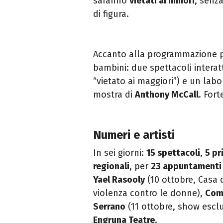
saranno
vietati ai minori
, senz
di figura.
Accanto alla programmazione p
bambini: due spettacoli interat
“vietato ai maggiori”) e un labo
mostra di
Anthony McCall
. For
Numeri e artisti
In sei giorni:
15 spettacoli
,
5 pr
regionali
, per
23 appuntamenti
Yael Rasooly
(10 ottobre, Casa 
violenza contro le donne),
Com
Serrano
(11 ottobre, show esclu
Engruna Teatre
.