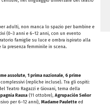
a censure, nel linguaggio universale del teatro
er adulti, non manca lo spazio per bambine e
tivi (0–3 anni e 6–12 anni, con un evento
ratorio famiglie su luce e ombra ispirato alla
te la presenza femminile in scena.
ime assolute
,
1 prima nazionale
,
6 prime
complessivi (repliche incluse). Tra gli ospiti:
del Teatro Ragazzi e Giovani, tema della
pagnia Rauxa
(11 ottobre),
Agrupación Señor
sivo per 6–12 anni),
Madame Paulette
ed