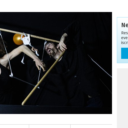
Ne
Res
eve
isc