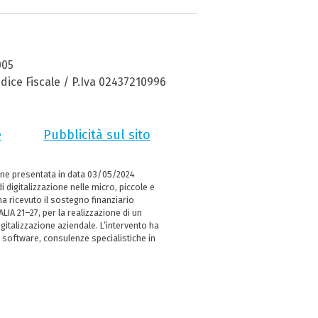
005
dice Fiscale / P.Iva 02437210996
e
Pubblicità sul sito
ne presentata in data 03/05/2024
i digitalizzazione nelle micro, piccole e
 ricevuto il sostegno finanziario
LIA 21–27, per la realizzazione di un
italizzazione aziendale. L’intervento ha
 software, consulenze specialistiche in
e