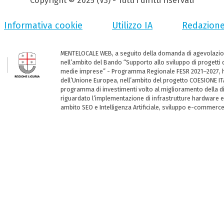
Copyright © 2025 (V3) - Tutti i diritti riservati
Informativa cookie
Utilizzo IA
Redazion
MENTELOCALE WEB, a seguito della domanda di agevolazio
nell’ambito del Bando “Supporto allo sviluppo di progetti d
medie imprese” - Programma Regionale FESR 2021–2027, ha
dell’Unione Europea, nell’ambito del progetto COESIONE ITA
programma di investimenti volto al miglioramento della dig
riguardato l’implementazione di infrastrutture hardware e
ambito SEO e Intelligenza Artificiale, sviluppo e-commerc