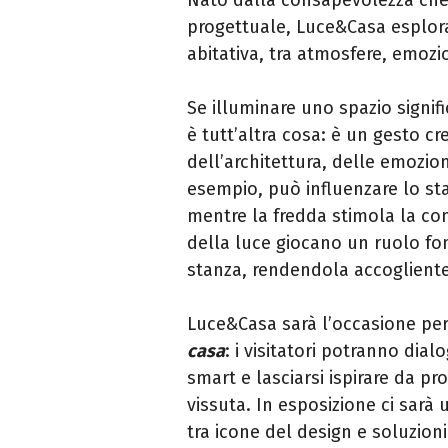
Nato dalla consapevolezza che 
progettuale, Luce&Casa esplora
abitativa, tra atmosfere, emozi
Se illuminare uno spazio signific
è tutt’altra cosa: è un gesto cr
dell’architettura, delle emozio
esempio, può influenzare lo stat
mentre la fredda stimola la con
della luce giocano un ruolo fo
stanza, rendendola accogliente
Luce&Casa sarà l’occasione pe
casa
: i visitatori potranno dia
smart e lasciarsi ispirare da p
vissuta. In esposizione ci sarà 
tra icone del design e soluzioni