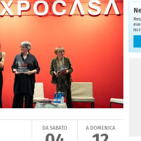
Ne
Res
eve
isc
DA SABATO
A DOMENICA
04
12