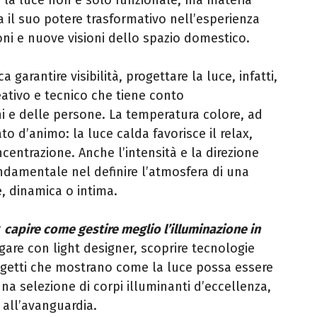
la luce non è solo funzionale, ma materia
 il suo potere trasformativo nell’esperienza
oni e nuove visioni dello spazio domestico.
a garantire visibilità, progettare la luce, infatti,
eativo e tecnico che tiene conto
ni e delle persone. La temperatura colore, ad
o d’animo: la luce calda favorisce il relax,
centrazione. Anche l’intensità e la direzione
ndamentale nel definire l’atmosfera di una
, dinamica o intima.
r
capire come gestire meglio l’illuminazione in
logare con light designer, scoprire tecnologie
rogetti che mostrano come la luce possa essere
una selezione di corpi illuminanti d’eccellenza,
 all’avanguardia.