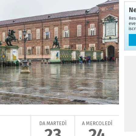
Ne
Res
eve
isc
DA MARTEDÌ
A MERCOLEDÌ
23
24