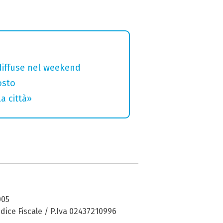
diffuse nel weekend
osto
a città»
005
dice Fiscale / P.Iva 02437210996