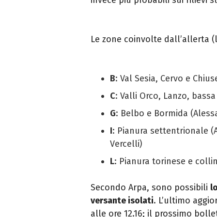
Le zone coinvolte dall’allerta 
B
: Val Sesia, Cervo e Chiuse
C
: Valli Orco, Lanzo, bass
G
: Belbo e Bormida (Alessa
I
: Pianura settentrionale (A
Vercelli)
L
: Pianura torinese e colli
Secondo Arpa, sono possibili
l
versante isolati
. L’ultimo aggi
alle ore 12.16; il prossimo boll