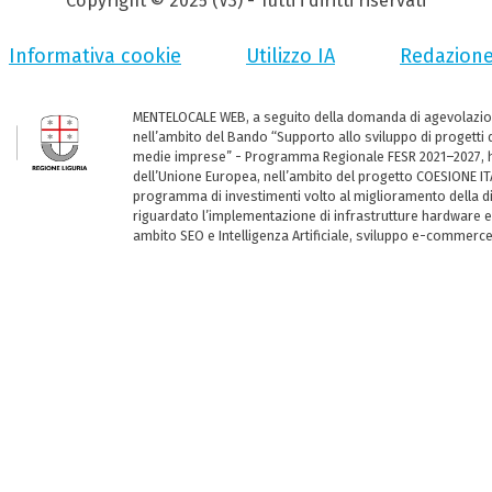
Copyright © 2025 (V3) - Tutti i diritti riservati
Informativa cookie
Utilizzo IA
Redazion
MENTELOCALE WEB, a seguito della domanda di agevolazio
nell’ambito del Bando “Supporto allo sviluppo di progetti d
medie imprese” - Programma Regionale FESR 2021–2027, ha
dell’Unione Europea, nell’ambito del progetto COESIONE ITA
programma di investimenti volto al miglioramento della dig
riguardato l’implementazione di infrastrutture hardware e
ambito SEO e Intelligenza Artificiale, sviluppo e-commerc