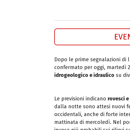
EVE
Dopo le prime segnalazioni di l
confermato per oggi, martedì 2
idrogeologico e idraulico
su div
Le previsioni indicano
rovesci e
dalla notte sono attesi nuovi f
occidentali, anche di forte int
mattinata di mercoledì. Nel po
invece più probabili sui rilievi 