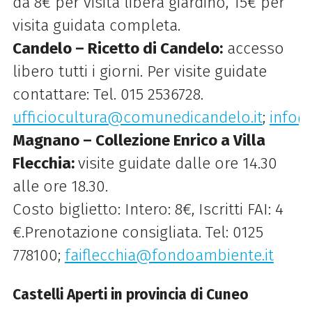
da 8€ per visita libera giardino, 15€ per
visita guidata completa.
Candelo – Ricetto di Candelo:
accesso
libero tutti i giorni. Per visite guidate
contattare: Tel. 015 2536728.
ufficiocultura@comunedicandelo.it
;
info@
Magnano – Collezione Enrico a Villa
Flecchia:
visite guidate dalle ore 14.30
alle ore 18.30.
Costo biglietto: Intero: 8€, Iscritti FAI: 4
€.Prenotazione consigliata. Tel: 0125
778100;
faiflecchia@fondoambiente.it
Castelli Aperti in provincia di Cuneo