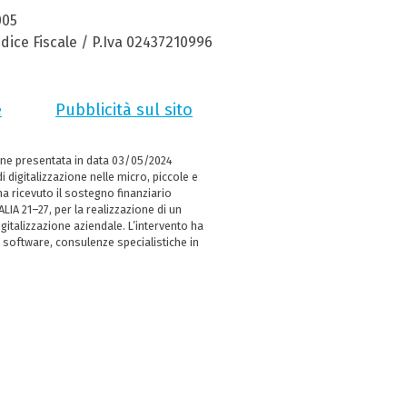
005
dice Fiscale / P.Iva 02437210996
e
Pubblicità sul sito
ne presentata in data 03/05/2024
i digitalizzazione nelle micro, piccole e
 ricevuto il sostegno finanziario
LIA 21–27, per la realizzazione di un
italizzazione aziendale. L’intervento ha
 software, consulenze specialistiche in
e