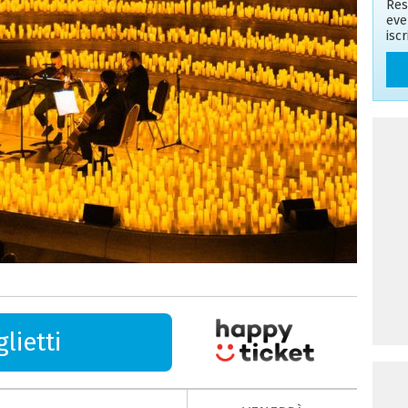
Res
eve
isc
lietti