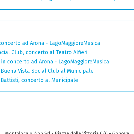
n concerto ad Arona - LagoMaggioreMusica
ial Club, concerto al Teatro Alfieri
e in concerto ad Arona - LagoMaggioreMusica
Buena Vista Social Club al Municipale
attisti, concerto al Municipale
Mentelocale Web Srl - Piazza della Vittoria 6/6 - Genova