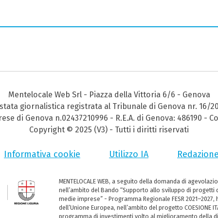
Mentelocale Web Srl - Piazza della Vittoria 6/6 - Genova
stata giornalistica registrata al Tribunale di Genova nr. 16/2
prese di Genova n.02437210996 - R.E.A. di Genova: 486190 - Co
Copyright © 2025 (V3) - Tutti i diritti riservati
Informativa cookie
Utilizzo IA
Redazion
MENTELOCALE WEB, a seguito della domanda di agevolazio
nell’ambito del Bando “Supporto allo sviluppo di progetti d
medie imprese” - Programma Regionale FESR 2021–2027, ha
dell’Unione Europea, nell’ambito del progetto COESIONE ITA
programma di investimenti volto al miglioramento della dig