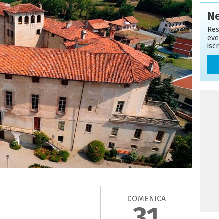
Ne
Res
eve
isc
DOMENICA
)
31