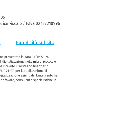
005
dice Fiscale / P.Iva 02437210996
e
Pubblicità sul sito
ne presentata in data 03/05/2024
i digitalizzazione nelle micro, piccole e
 ricevuto il sostegno finanziario
LIA 21–27, per la realizzazione di un
italizzazione aziendale. L’intervento ha
 software, consulenze specialistiche in
e