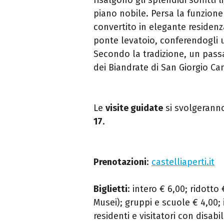
piano nobile. Persa la funzione
convertito in elegante residenza
ponte levatoio, conferendogli 
Secondo la tradizione, un pass
dei Biandrate di San Giorgio Ca
Le
visite guidate
si svolgeranno
17
.
Prenotazioni
:
castelliaperti.it
Biglietti
: intero € 6,00; ridot
Musei); gruppi e scuole € 4,00; 
residenti e visitatori con disab