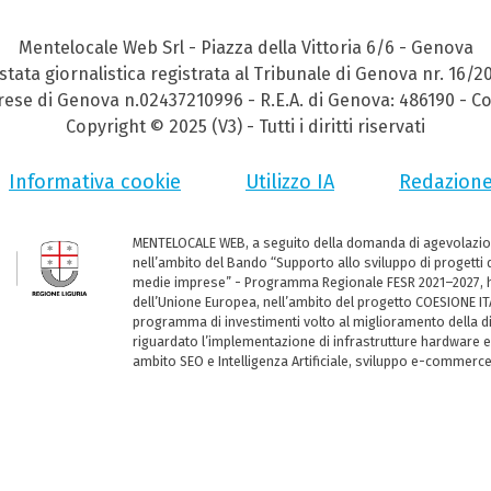
Mentelocale Web Srl - Piazza della Vittoria 6/6 - Genova
stata giornalistica registrata al Tribunale di Genova nr. 16/2
prese di Genova n.02437210996 - R.E.A. di Genova: 486190 - Co
Copyright © 2025 (V3) - Tutti i diritti riservati
Informativa cookie
Utilizzo IA
Redazion
MENTELOCALE WEB, a seguito della domanda di agevolazio
nell’ambito del Bando “Supporto allo sviluppo di progetti d
medie imprese” - Programma Regionale FESR 2021–2027, ha
dell’Unione Europea, nell’ambito del progetto COESIONE ITA
programma di investimenti volto al miglioramento della dig
riguardato l’implementazione di infrastrutture hardware e
ambito SEO e Intelligenza Artificiale, sviluppo e-commerc