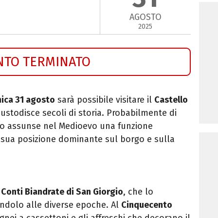
AGOSTO
2025
NTO TERMINATO
ica 31 agosto
sarà possibile visitare il
Castello
custodisce secoli di storia. Probabilmente di
ero assunse nel Medioevo una funzione
lla sua posizione dominante sul borgo e sulla
i
Conti Biandrate di San Giorgio
, che lo
ndolo alle diverse epoche. Al
Cinquecento
lignei a cassettoni e gli affreschi che decorano il