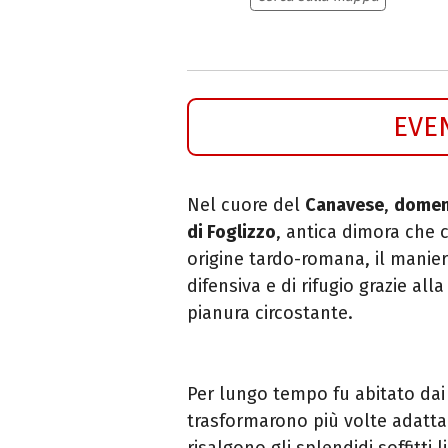
EVE
Nel cuore del
Canavese
,
domen
di Foglizzo
, antica dimora che 
origine tardo-romana, il mani
difensiva e di rifugio grazie a
pianura circostante.
Per lungo tempo fu abitato da
trasformarono più volte adatta
risalgono gli splendidi soffitti 