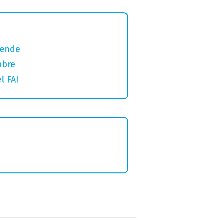
gende
mbre
l FAI