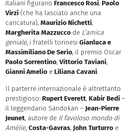
italiani figurano
Francesco Rosi
,
Paolo
Virzì
(che ha lasciato anche una
caricatura),
Maurizio Nichetti
,
Margherita Mazzucco
de
L’amica
geniale
, i fratelli torinesi
Gianluca e
Massimiliano De Serio
, il premio Oscar
Paolo Sorrentino
,
Vittorio Taviani
,
Gianni Amelio
e
Liliana Cavani
.
Il parterre internazionale è altrettanto
prestigioso:
Rupert Everett
,
Kabir Bedi
–
il leggendario Sandokan –
Jean-Pierre
Jeunet
, autore de
Il favoloso mondo di
Amélie
,
Costa-Gavras
,
John Turturro
e