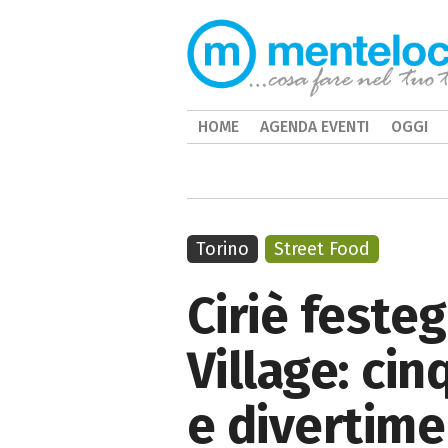
HOME
AGENDA EVENTI
OGGI
Torino
Street Food
Ciriè festeg
Village: cin
e divertim