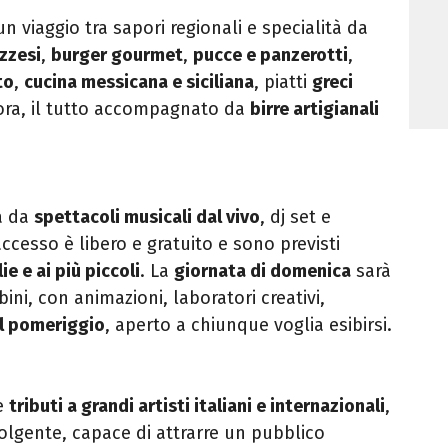
n viaggio tra sapori regionali e specialità da
uzzesi
,
burger gourmet
,
pucce e panzerotti
,
to
,
cucina messicana e siciliana
, piatti
greci
ora, il tutto accompagnato da
birre artigianali
a da
spettacoli musicali dal vivo
, dj set e
ccesso è libero e gratuito e sono previsti
ie e ai più piccoli
. La
giornata di domenica
sarà
ni, con animazioni, laboratori creativi,
l pomeriggio
, aperto a chiunque voglia esibirsi.
e
tributi a grandi artisti italiani e internazionali
,
olgente, capace di attrarre un pubblico