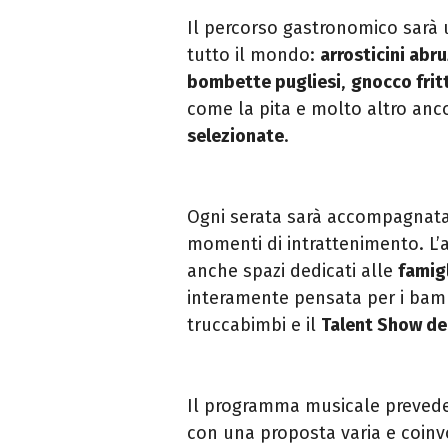
Il percorso gastronomico sarà u
tutto il mondo:
arrosticini abr
bombette pugliesi
,
gnocco frit
come la pita e molto altro anc
selezionate
.
Ogni serata sarà accompagnat
momenti di intrattenimento. L’a
anche spazi dedicati alle
famigl
interamente pensata per i bambi
truccabimbi e il
Talent Show de
Il programma musicale preved
con una proposta varia e coinv