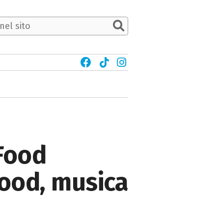
 Food
 food, musica