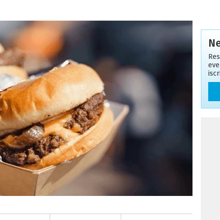
Ne
Res
eve
isc