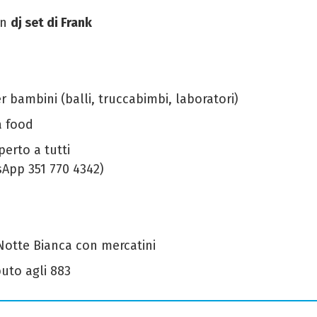
on
dj set di Frank
r bambini (balli, truccabimbi, laboratori)
a food
erto a tutti
tsApp 351 770 4342)
 Notte Bianca con mercatini
ibuto agli 883