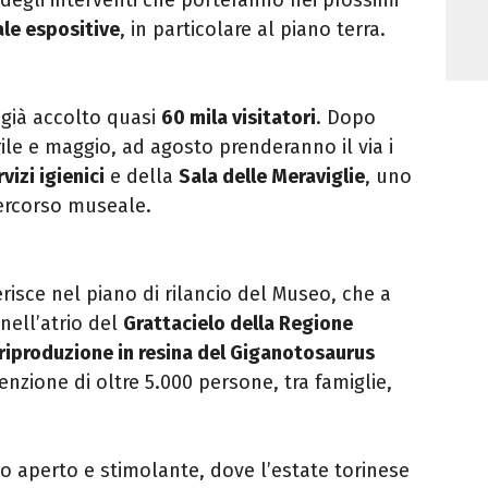
ale espositive
, in particolare al piano terra.
a già accolto quasi
60 mila visitatori
. Dopo
prile e maggio, ad agosto prenderanno il via i
vizi igienici
e della
Sala delle Meraviglie
, uno
percorso museale.
erisce nel piano di rilancio del Museo, che a
nell’atrio del
Grattacielo della Regione
riproduzione in resina del Giganotosaurus
ttenzione di oltre 5.000 persone, tra famiglie,
o aperto e stimolante, dove l’estate torinese