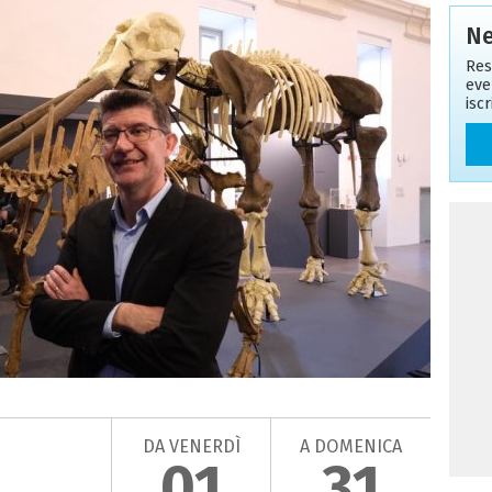
Ne
Res
eve
isc
DA VENERDÌ
A DOMENICA
01
31