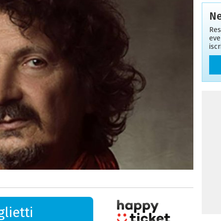
Ne
Res
eve
isc
lietti