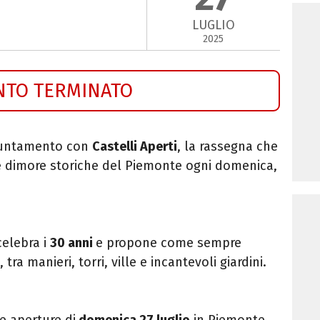
LUGLIO
2025
NTO TERMINATO
puntamento con
Castelli Aperti
, la rassegna che
i e dimore storiche del Piemonte ogni domenica,
celebra i
30 anni
e propone come sempre
 tra manieri, torri, ville e incantevoli giardini.
e aperture di
domenica 27 luglio
in Piemonte,