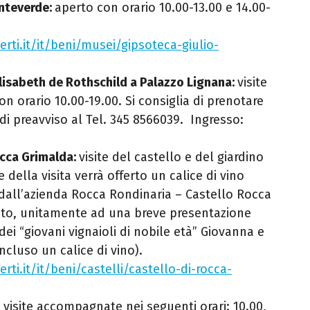
nteverde:
aperto con orario 10.00-13.00 e 14.00-
erti.it/it/beni/musei/gipsoteca-giulio-
lisabeth de Rothschild a Palazzo Lignana:
visite
n orario 10.00-19.00. Si consiglia di prenotare
di preavviso al Tel. 345 8566039. Ingresso:
occa Grimalda:
visite del castello e del giardino
e della visita verrà offerto un calice di vino
 dall’azienda Rocca Rondinaria – Castello Rocca
tato, unitamente ad una breve presentazione
 dei “giovani vignaioli di nobile età” Giovanna e
ncluso un calice di vino).
erti.it/it/beni/castelli/castello-di-rocca-
visite accompagnate nei seguenti orari: 10.00,