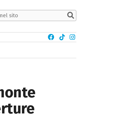
emonte
erture