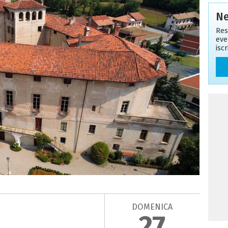
Ne
Res
eve
isc
DOMENICA
27