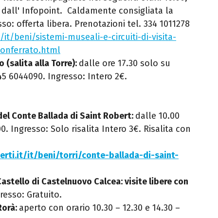
a dall' Infopoint. Caldamente consigliata la
o: offerta libera. Prenotazioni tel. 334 1011278
t/it/beni/sistemi-museali-e-circuiti-di-visita-
monferrato.html
 (salita alla Torre):
dalle ore 17.30 solo su
5 6044090. Ingresso: Intero 2€.
del Conte Ballada di Saint Robert:
dalle 10.00
00. Ingresso: Solo risalita Intero 3€. Risalita con
erti.it/it/beni/torri/conte-ballada-di-saint-
astello di Castelnuovo Calcea: visite
libere con
resso: Gratuito.
Rorà:
aperto con orario 10.30 – 12.30 e 14.30 –