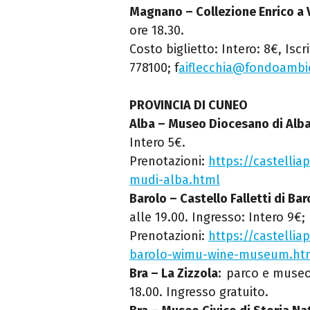
Magnano – Collezione Enrico a Vi
ore 18.30.
Costo biglietto: Intero: 8€, Iscr
778100; f
aiflecchia@fondoambie
PROVINCIA DI CUNEO
Alba – Museo Diocesano di Alba
Intero 5€.
Prenotazioni:
https://castellia
mudi-alba.html
Barolo – Castello Falletti di B
alle 19.00. Ingresso: Intero 9€; 
Prenotazioni:
https://castelliap
barolo-wimu-wine-museum.ht
Bra – La Zizzola:
parco e museo 
18.00. Ingresso gratuito.