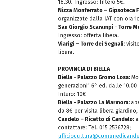
18.30. Ingresso: Intero 5€.
Nizza Monferrato – Gipsoteca F
organizzate dalla IAT con orario
San Giorgio Scarampi - Torre M
Ingresso: offerta libera.
Viarigi – Torre dei Segnali:
visit
libera.
PROVINCIA DI BIELLA
Biella - Palazzo Gromo Losa:
Mos
generazioni” 6° ed. dalle 10.00 
Intero: 10€
Biella - Palazzo La Marmora:
ape
da 8€ per visita libera giardino
Candelo – Ricetto di Candelo:
a
contattare: Tel. 015 2536728;
ufficiocultura@comunedicandel