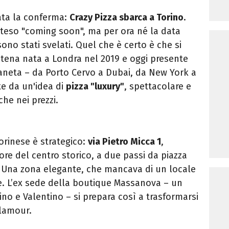
vata la conferma:
Crazy Pizza sbarca a Torino
.
atteso "coming soon", ma per ora né la data
sono stati svelati. Quel che è certo è che si
tena nata a Londra nel 2019 e oggi presente
ianeta – da Porto Cervo a Dubai, da New York a
e da un'idea di
pizza "luxury"
, spettacolare e
he nei prezzi.
torinese è strategico:
via Pietro Micca 1
,
uore del centro storico, a due passi da piazza
 Una zona elegante, che mancava di un locale
e. L’ex sede della boutique Massanova – un
no e Valentino – si prepara così a trasformarsi
glamour.