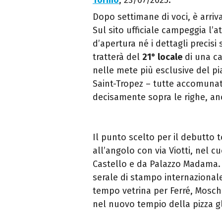
Torino
, 23/07/2025.
Dopo settimane di voci, è arri
Sul sito ufficiale campeggia l’
d’apertura né i dettagli precisi 
tratterà del
21° locale
di una ca
nelle mete più esclusive del p
Saint-Tropez – tutte accomunat
decisamente sopra le righe, anc
Il punto scelto per il debutto 
all’angolo con via Viotti, nel c
Castello e da Palazzo Madama.
serale di stampo internazional
tempo vetrina per Ferré, Moschi
nel nuovo tempio della pizza 