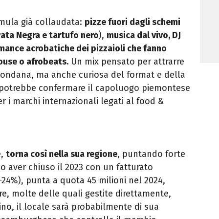
rmula già collaudata:
pizze fuori dagli schemi
Pata Negra e tartufo nero
),
musica dal vivo, DJ
mance acrobatiche dei pizzaioli che fanno
ouse o afrobeats.
Un mix pensato per attrarre
mondana, ma anche curiosa del format e della
a potrebbe confermare il capoluogo piemontese
 i marchi internazionali legati al food &
e,
torna così nella sua regione
, puntando forte
o aver chiuso il 2023 con un fatturato
(+24%), punta a quota 45 milioni nel 2024,
e, molte delle quali gestite direttamente,
orino, il locale sarà probabilmente di sua