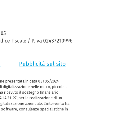
005
dice Fiscale / P.Iva 02437210996
e
Pubblicità sul sito
ne presentata in data 03/05/2024
i digitalizzazione nelle micro, piccole e
 ricevuto il sostegno finanziario
LIA 21–27, per la realizzazione di un
italizzazione aziendale. L’intervento ha
 software, consulenze specialistiche in
e