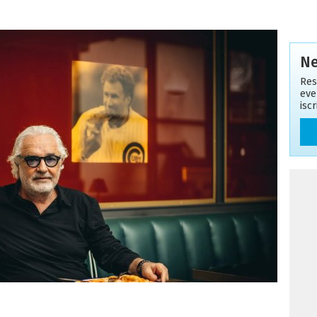
Ne
Res
eve
isc