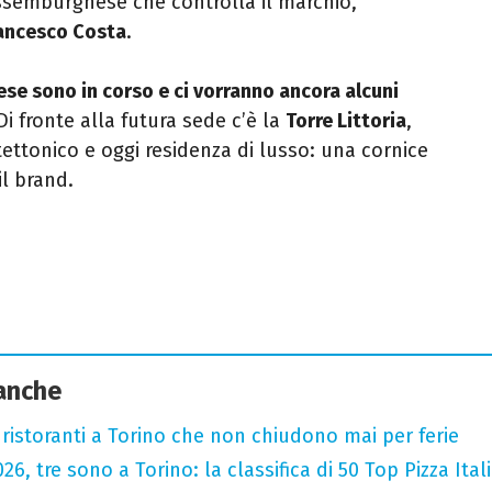
ussemburghese che controlla il marchio,
ancesco Costa
.
inese sono in corso e ci vorranno ancora alcuni
i fronte alla futura sede c’è la
Torre Littoria
,
ettonico e oggi residenza di lusso: una cornice
il brand.
 anche
 ristoranti a Torino che non chiudono mai per ferie
2026, tre sono a Torino: la classifica di 50 Top Pizza Ital