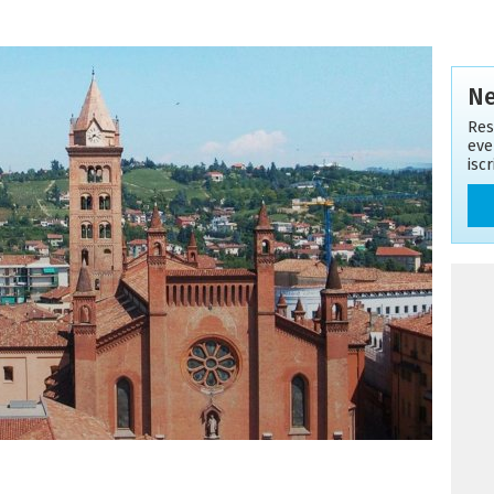
Ne
Res
eve
isc