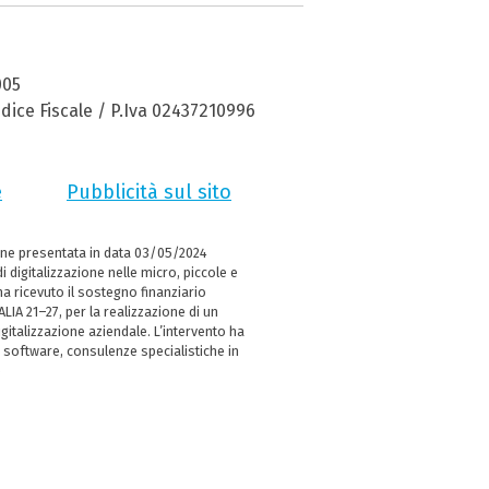
005
dice Fiscale / P.Iva 02437210996
e
Pubblicità sul sito
ne presentata in data 03/05/2024
i digitalizzazione nelle micro, piccole e
 ricevuto il sostegno finanziario
LIA 21–27, per la realizzazione di un
italizzazione aziendale. L’intervento ha
 software, consulenze specialistiche in
e