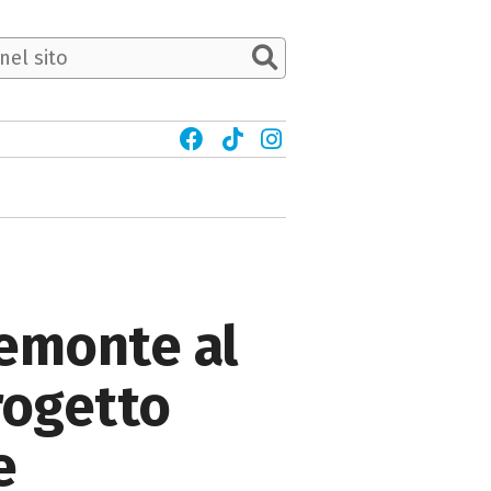
iemonte al
progetto
e