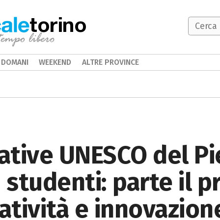
torino
DOMANI
WEEKEND
ALTRE PROVINCE
eative UNESCO del P
 studenti: parte il 
eatività e innovazion